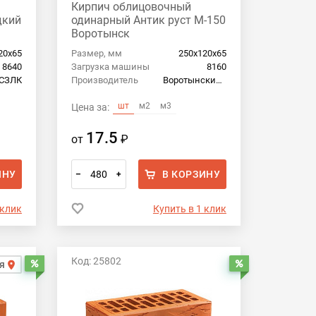
Кирпич облицовочный
дкий
одинарный Антик руст М-150
Воротынск
20х65
Размер, мм
250х120х65
8640
Загрузка машины
8160
СЗЛК
Производитель
Воротынский кирпич
шт
м2
м3
Цена за:
17.5
от
₽
ИНУ
В КОРЗИНУ
–
+
 клик
Купить в 1 клик
Код: 25802
я
Распродажа
Распродажа