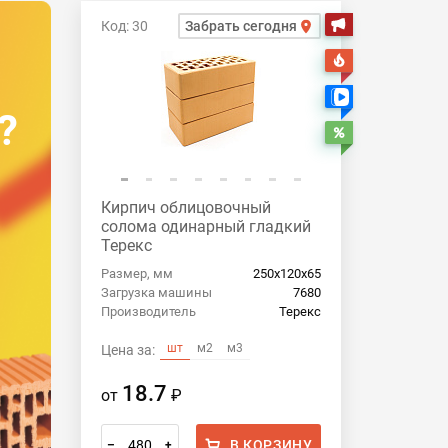
Код: 30
Забрать сегодня
Акция
Хит
Есть видео
?
Распродажа
Кирпич облицовочный
солома одинарный гладкий
Терекс
Размер, мм
250х120х65
Загрузка машины
7680
Производитель
Терекс
шт
м2
м3
Цена за:
18.7
от
₽
В КОРЗИНУ
–
+