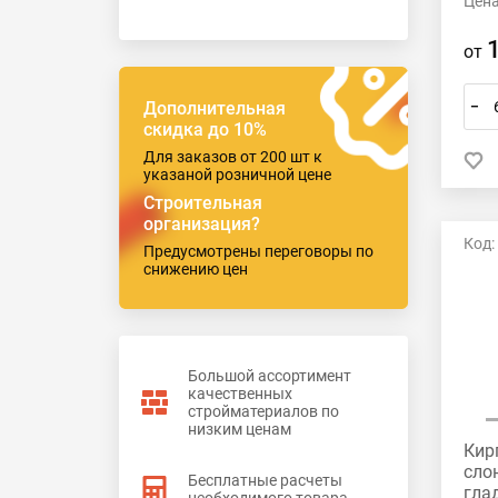
Цена
от
Дополнительная
–
скидка до 10%
Для заказов от 200 шт к
указаной розничной цене
Строительная
организация?
Код:
Предусмотрены переговоры по
снижению цен
Большой ассортимент
качественных
стройматериалов по
низким ценам
Кир
сло
Бесплатные расчеты
гла