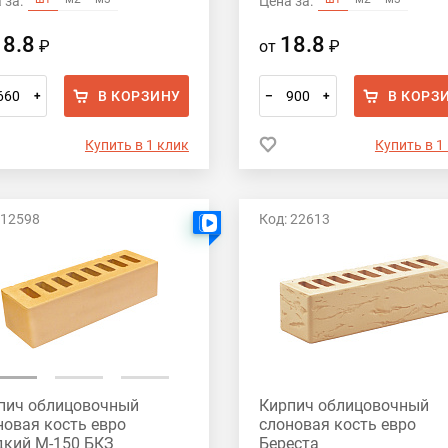
 за:
Цена за:
18.8
18.8
₽
от
₽
В КОРЗИНУ
В КОРЗ
+
–
+
Купить в 1 клик
Купить в 1
 12598
Код: 22613
Есть видео
пич облицовочный
Кирпич облицовочный
новая кость евро
слоновая кость евро
дкий М-150 БКЗ
Береста