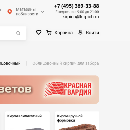
+7 (495) 369-33-88
ь
Магазины
Ежедневно с 9:00 до 21:00
поблизости
kirpich@kirpich.ru
Войти
Корзина
ицовочный
Облицовочный кирпич для забора
Кирпич силикатный
Кирпич ручной
Кирпич
формовки
гиперпрессо