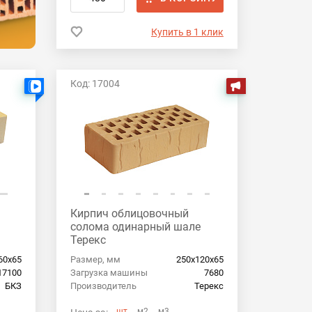
Купить в 1 клик
Код: 17004
Есть видео
Акция
Кирпич облицовочный
солома одинарный шале
Терекс
60х65
Размер, мм
250х120х65
17100
Загрузка машины
7680
БКЗ
Производитель
Терекс
шт
м2
м3