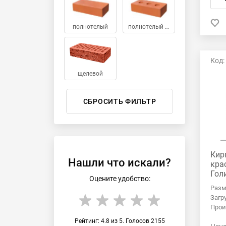
полнотелый
полнотелый с тех.пустотами
Код:
щелевой
Кир
Нашли что искали?
кра
Гол
Оцените удобство:
Разм
Загр
Прои
Рейтинг:
4.8
из
5
. Голосов
2155