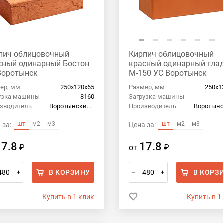
пич облицовочный
Кирпич облицовочный
сный одинарный Бостон
красный одинарный гла
Воротынск
М-150 УС Воротынск
ер, мм
250х120х65
Размер, мм
250х1
узка машины
8160
Загрузка машины
зводитель
Воротынский кирпич
Производитель
шт
м2
м3
шт
м2
м3
 за:
Цена за:
17.8
17.8
₽
от
₽
В КОРЗИНУ
В КОРЗ
+
–
+
Купить в 1 клик
Купить в 1