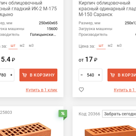
пич облицовочный
Кирпич облицовочный
сный гладкий ИК-2 М-175
красный одинарный гла
ицыно
М-150 Саранск
ер, мм
250х60х65
Размер, мм
250х1
узка машины
15600
Загрузка машины
зводитель
Голицынский кирпич
Производитель
шт
м2
м3
шт
м2
м3
 за:
Цена за:
15.4
17
₽
от
₽
В КОРЗИНУ
В КОРЗ
+
–
+
Купить в 1 клик
Купить в 1
 25803
Код: 20366
Забрать сегодн
Распродажа