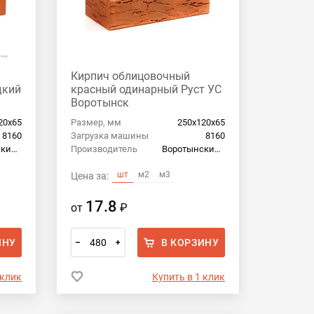
Кирпич облицовочный
дкий
красный одинарный Руст УС
Воротынск
20х65
Размер, мм
250х120х65
8160
Загрузка машины
8160
Воротынский кирпич
Производитель
Воротынский кирпич
шт
м2
м3
Цена за:
17.8
от
₽
ИНУ
В КОРЗИНУ
–
+
 клик
Купить в 1 клик