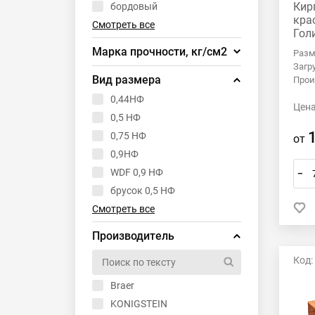
Кир
бордовый
кра
Смотреть все
Гол
Марка прочности, кг/см2
Разм
Загр
М-125
Вид размера
Прои
М-150
0,44НФ
Цена
М-175
0,5 НФ
М-200
0,75 НФ
от
М-250
0,9НФ
М-300
WDF 0,9 НФ
–
Смотреть все
брусок 0,5 НФ
Смотреть все
Производитель
Код:
Braer
KONIGSTEIN