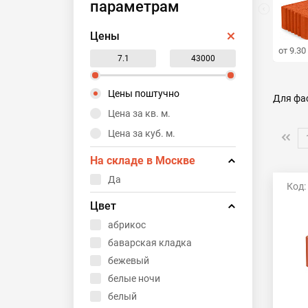
параметрам
Цены
от 9.30
Цены поштучно
Для фа
Красны
Цена за кв. м.
Рустир
Цена за куб. м.
Терекс 
ЛСР (к
На складе в Москве
Тростн
Браер 
Да
Код:
Коричн
Светлы
Цвет
абрикос
баварская кладка
бежевый
белые ночи
белый