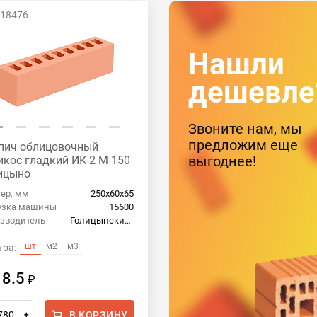
 18476
Нашли
дешевле
Звоните нам, мы
предложим еще
пич облицовочный
выгоднее!
икос гладкий ИК-2 М-150
ицыно
ер, мм
250х60х65
узка машины
15600
зводитель
Голицынский кирпич
шт
м2
м3
 за:
18.5
₽
В КОРЗИНУ
+