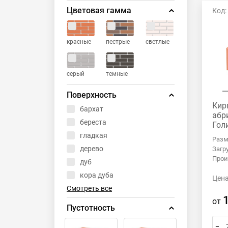
Цветовая гамма
Код:
красные
пестрые
светлые
серый
темные
Поверхность
Кир
бархат
абр
береста
Гол
гладкая
Разм
дерево
Загр
Прои
дуб
кора дуба
Цена
Смотреть все
от
Пустотность
–