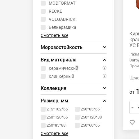
MODFORMAT
RECKE
VOLGABRICK
Белкерамика
Кир
Смотреть все
кра
УС 
Морозостойкость
Разм
F100
Вид материала
Загр
F150
Прои
керамический
F200
клинкерный
Цена
F300
Коллекция
F35
от
F50
KONIGSTEIN
Размер, мм
Смотреть все
Скандинавия
–
215*102*65
250*85*65
250*120*65
250*120*88
250*85*88
250*60*65
Смотреть все