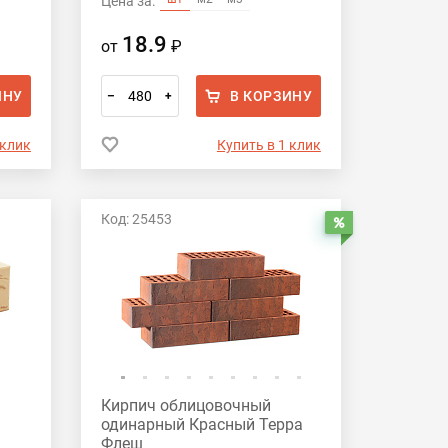
Цена за:
18.9
от
₽
ИНУ
В КОРЗИНУ
–
+
 клик
Купить в 1 клик
Код: 25453
Распродажа
Кирпич облицовочный
одинарный Красный Терра
Флеш