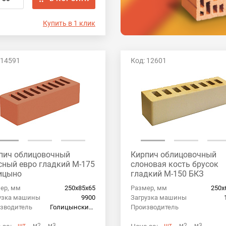
Купить в 1 клик
 14591
Код: 12601
пич облицовочный
Кирпич облицовочный
сный евро гладкий М-175
слоновая кость брусок
ицыно
гладкий М-150 БКЗ
ер, мм
250х85х65
Размер, мм
250х
узка машины
9900
Загрузка машины
зводитель
Голицынский кирпич
Производитель
шт
м2
м3
шт
м2
м3