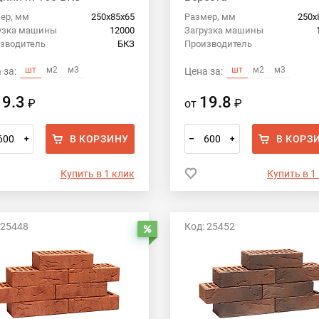
ер, мм
250х85х65
Размер, мм
250х
узка машины
12000
Загрузка машины
зводитель
БКЗ
Производитель
шт
м2
м3
шт
м2
м3
 за:
Цена за:
19.3
19.8
₽
от
₽
В КОРЗИНУ
В КОРЗ
+
–
+
Купить в 1 клик
Купить в 1
 25448
Код: 25452
Распродажа