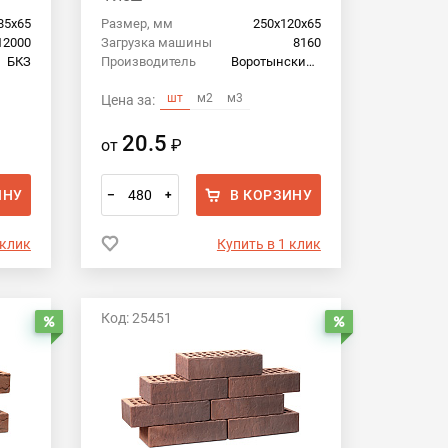
85х65
Размер, мм
250х120х65
12000
Загрузка машины
8160
БКЗ
Производитель
Воротынский кирпич
шт
м2
м3
Цена за:
20.5
от
₽
ИНУ
В КОРЗИНУ
–
+
 клик
Купить в 1 клик
Код: 25451
Распродажа
Распродажа