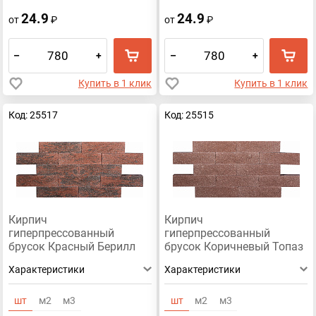
24.9
24.9
от
₽
от
₽
–
+
–
+
Купить в 1 клик
Купить в 1 клик
Код: 25517
Код: 25515
Кирпич
Кирпич
гиперпрессованный
гиперпрессованный
брусок Красный Берилл
брусок Коричневый Топаз
рустированный ложок
рустированный ложок
Характеристики
Характеристики
СПК
СПК
шт
м2
м3
шт
м2
м3