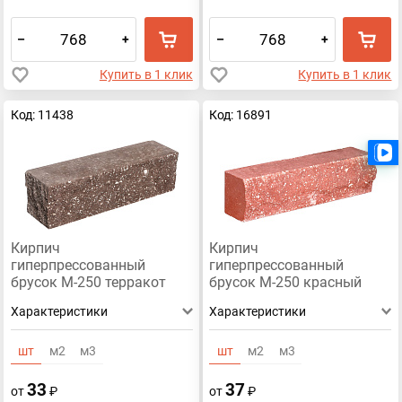
–
+
–
+
Купить в 1 клик
Купить в 1 клик
Код: 11438
Код: 16891
Кирпич
Кирпич
гиперпрессованный
гиперпрессованный
брусок М-250 терракот
брусок М-250 красный
рустированный угол
рустированный ложок
Характеристики
Характеристики
шт
м2
м3
шт
м2
м3
33
37
от
₽
от
₽