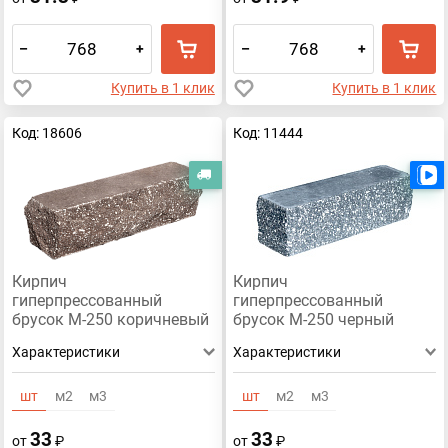
–
+
–
+
Купить в 1 клик
Купить в 1 клик
Код: 18606
Код: 11444
Бесплатная доставка
Кирпич
Кирпич
гиперпрессованный
гиперпрессованный
брусок М-250 коричневый
брусок М-250 черный
рустированный угол
рустированный угол
Характеристики
Характеристики
шт
м2
м3
шт
м2
м3
33
33
от
₽
от
₽