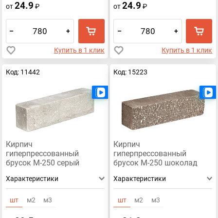
24.9
24.9
от
₽
от
₽
–
+
–
+
Купить в 1 клик
Купить в 1 клик
Код: 11442
Код: 15223
Есть видео
Кирпич
Кирпич
гиперпрессованный
гиперпрессованный
брусок М-250 серый
брусок М-250 шоколад
рустированный ложок
рустированный ложок
Характеристики
Характеристики
шт
м2
м3
шт
м2
м3