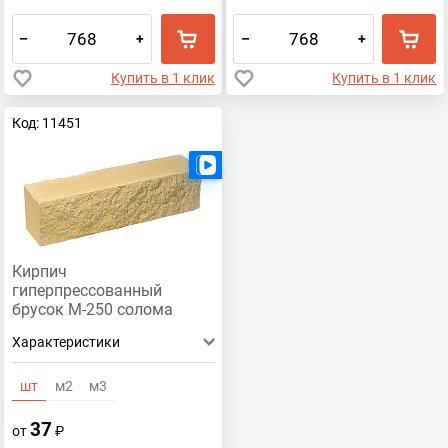
–
+
–
+
Купить в 1 клик
Купить в 1 клик
Код: 11451
Есть видео
Кирпич
гиперпрессованный
брусок М-250 солома
рустированный ложок
Характеристики
шт
м2
м3
37
от
₽