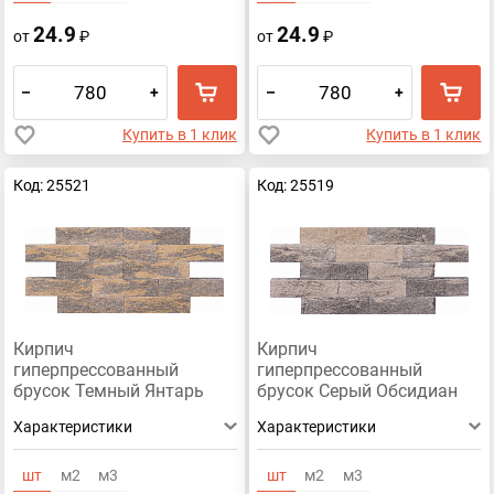
24.9
24.9
от
₽
от
₽
–
+
–
+
Купить в 1 клик
Купить в 1 клик
Код: 25521
Код: 25519
Кирпич
Кирпич
гиперпрессованный
гиперпрессованный
брусок Темный Янтарь
брусок Серый Обсидиан
рустированный ложок
рустированный ложок
Характеристики
Характеристики
СПК
СПК
шт
м2
м3
шт
м2
м3