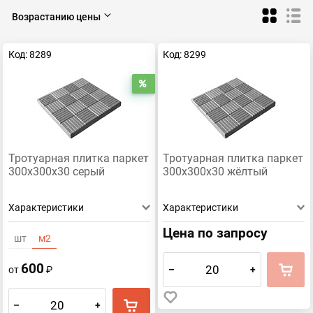
8 кирпичей 300х300х30
Калифорния
BRAER
Возрастанию цены
52 мм
40 мм
Белый
Желтый
Красный
Код: 8289
Код: 8299
Коричневый
Магма
Серый
Feldhaus Klinker
ЛСР
Тротуарная плитка Steingot
Распродажа
Тротуарная плитка
Клинкерная брусчатка
Тротуарная плитка паркет
Тротуарная плитка паркет
300х300х30 серый
300х300х30 жёлтый
Характеристики
Характеристики
Цена по запросу
шт
м2
600
–
+
от
₽
–
+