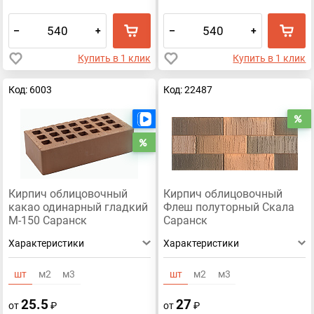
–
+
–
+
Купить в 1 клик
Купить в 1 клик
Код: 6003
Код: 22487
Есть видео
Р
Распродажа
Кирпич облицовочный
Кирпич облицовочный
какао одинарный гладкий
Флеш полуторный Скала
М-150 Саранск
Саранск
Характеристики
Характеристики
шт
м2
м3
шт
м2
м3
25.5
27
от
₽
от
₽