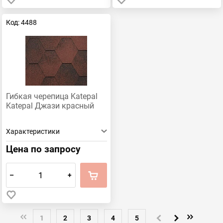
Код: 4488
Гибкая черепица Katepal
Katepal Джази красный
Характеристики
Цена по запросу
–
+
1
2
3
4
5