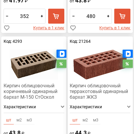
41.97
43.8
от
₽
от
₽
–
+
–
+
Купить в 1 клик
Купить в 1 клик
Код: 4293
Код: 21264
Есть видео
Распродажа
Р
Кирпич облицовочный
Кирпич облицовочный
коричневый одинарный
терракотовый одинарный
бархат М-150 СтОскол
бархат ЖКЗ
Характеристики
Характеристики
шт
м2
м3
шт
м2
м3
43.8
44.3
от
₽
от
₽