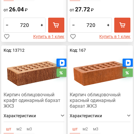
Липецкий
Гиперпрессованный
Клинкерный
26.04
27.72
от
₽
от
₽
Силикатный
Желтый
Светлый
Темный
Одинарный
Терекс
Узкий
–
+
–
+
Купить в 1 клик
Купить в 1 клик
Код: 13712
Код: 167
Есть видео
Распродажа
Р
Кирпич облицовочный
Кирпич облицовочный
крафт одинарный бархат
красный одинарный
ЖКЗ
бархат ЖКЗ
Характеристики
Характеристики
шт
м2
м3
шт
м2
м3