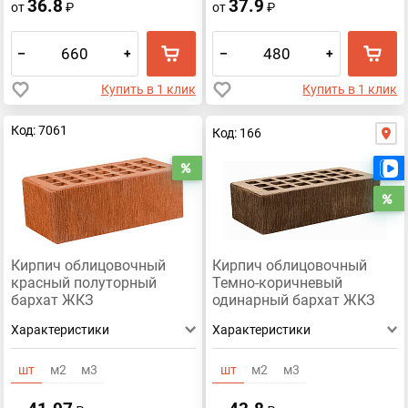
36.8
37.9
от
₽
от
₽
–
+
–
+
Купить в 1 клик
Купить в 1 клик
Код: 7061
Код: 166
Распродажа
Р
Кирпич облицовочный
Кирпич облицовочный
красный полуторный
Темно-коричневый
бархат ЖКЗ
одинарный бархат ЖКЗ
Характеристики
Характеристики
шт
м2
м3
шт
м2
м3