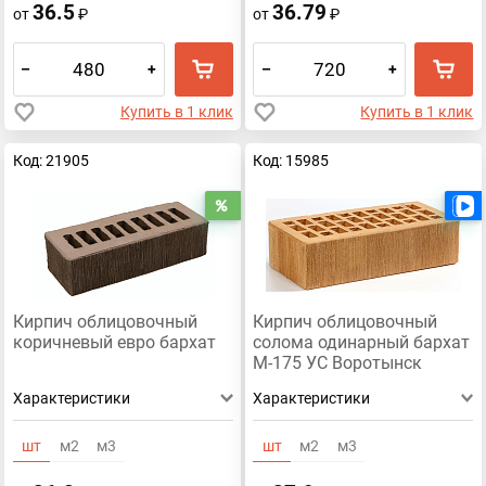
36.5
36.79
от
₽
от
₽
–
+
–
+
Купить в 1 клик
Купить в 1 клик
Код: 21905
Код: 15985
Распродажа
Кирпич облицовочный
Кирпич облицовочный
коричневый евро бархат
солома одинарный бархат
М-175 УС Воротынск
Характеристики
Характеристики
шт
м2
м3
шт
м2
м3