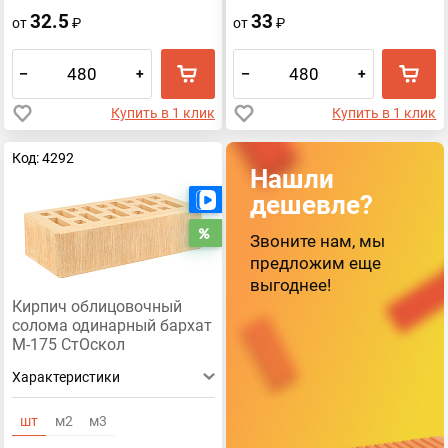
32.5
33
от
₽
от
₽
–
+
–
+
Купить в 1 клик
Купить в 1 клик
Код: 4292
Нашли
дешевле?
Есть видео
Распродажа
Звоните нам, мы
предложим еще
выгоднее!
Кирпич облицовочный
солома одинарный бархат
М-175 СтОскол
Характеристики
шт
м2
м3