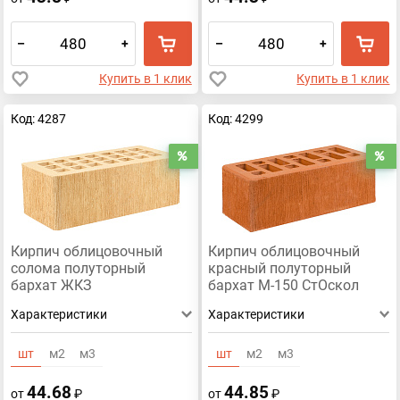
–
+
–
+
Купить в 1 клик
Купить в 1 клик
Код: 4287
Код: 4299
Распродажа
Р
Кирпич облицовочный
Кирпич облицовочный
солома полуторный
красный полуторный
бархат ЖКЗ
бархат М-150 СтОскол
Характеристики
Характеристики
шт
м2
м3
шт
м2
м3
44.68
44.85
от
₽
от
₽