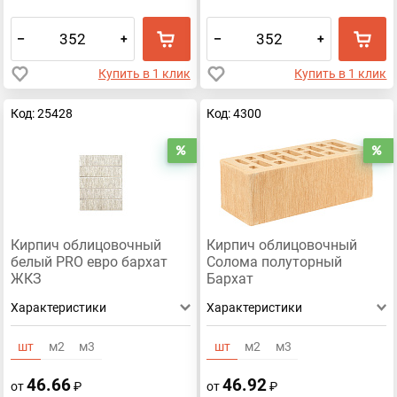
–
+
–
+
Купить в 1 клик
Купить в 1 клик
Код: 25428
Код: 4300
Распродажа
Р
Кирпич облицовочный
Кирпич облицовочный
белый PRO евро бархат
Солома полуторный
ЖКЗ
Бархат
Характеристики
Характеристики
шт
м2
м3
шт
м2
м3
46.66
46.92
от
₽
от
₽