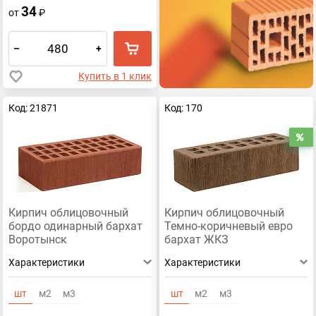
34
от
₽
–
+
Купить в 1 клик
Код: 21871
Код: 170
Р
Кирпич облицовочный
Кирпич облицовочный
бордо одинарный бархат
Темно-коричневый евро
Воротынск
бархат ЖКЗ
Характеристики
Характеристики
шт
м2
м3
шт
м2
м3