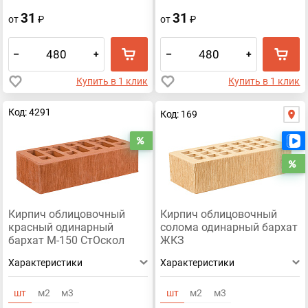
31
31
от
₽
от
₽
–
+
–
+
Купить в 1 клик
Купить в 1 клик
Код: 4291
Код: 169
Распродажа
Р
Кирпич облицовочный
Кирпич облицовочный
красный одинарный
солома одинарный бархат
бархат М-150 СтОскол
ЖКЗ
Характеристики
Характеристики
шт
м2
м3
шт
м2
м3