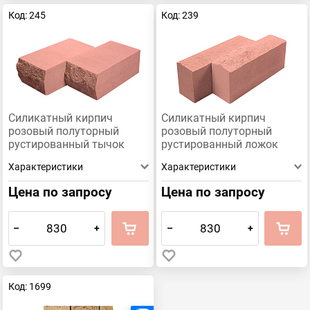
Пшеничное лето
Песочный
Персиковый
Код: 245
Код: 239
Мокко
Кремовый
Корица
Осенний лист
Зеленый
Графит
Ваниль
Бордовый
Бежевый
Абрикосовый
Силикатный кирпич
Силикатный кирпич
розовый полуторный
розовый полуторный
рустированный тычок
рустированный ложок
КЗСК
КЗСК
Характеристики
Характеристики
Цена по запросу
Цена по запросу
–
+
–
+
Код: 1699