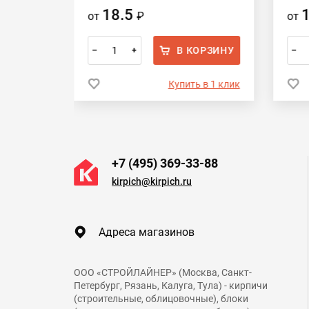
18.5
от
₽
от
ОРЗИНУ
В КОРЗИНУ
–
+
–
 в 1 клик
Купить в 1 клик
+7 (495) 369-33-88
kirpich@kirpich.ru
Адреса магазинов
ООО «СТРОЙЛАЙНЕР» (Москва, Санкт-
Петербург, Рязань, Калуга, Тула) - кирпичи
(строительные, облицовочные), блоки