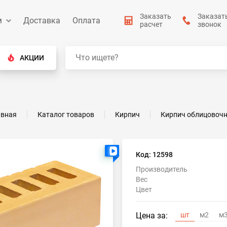
Заказать
Заказат
м
Доставка
Оплата
расчет
звонок
АКЦИИ
авная
Каталог товаров
Кирпич
Кирпич облицовоч
Есть видео
Код: 12598
Производитель
Вес
Цвет
Цена за:
шт
м2
м