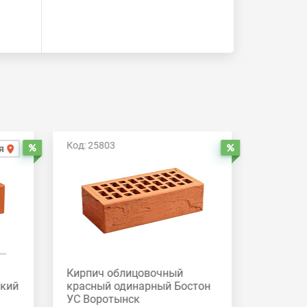
Код: 25803
Код: 258
я
Распродажа
Распродажа
Кирпич облицовочный
Кирпич
дкий
красный одинарный Бостон
красный
УС Воротынск
Вороты