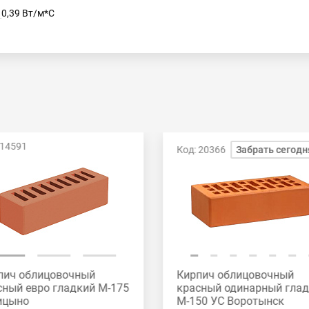
0,39 Вт/м*С
 14591
Код: 20366
Забрать сегодн
пич облицовочный
Кирпич облицовочный
сный евро гладкий М-175
красный одинарный гла
ицыно
М-150 УС Воротынск