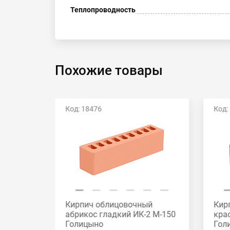
Теплопроводность
Похожие товары
Код: 18476
Код:
й
Кирпич облицовочный
Кир
2 М-175
абрикос гладкий ИК-2 М-150
кра
Голицыно
Гол