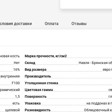
словия доставки
Оплата
Отзывы
новая кость
Марка прочности, кг/см2
Нет
Склад
Навля - Брянская о
16%
Вид размера
евро 
внутренняя
Производитель
F100
Утолщенная стенка
рамический
Цветовая гамма
с
1,5
Поверхность
г
есть
Упаковка
на поддонах в 
щелевой
Разновидность
Облицовочный к