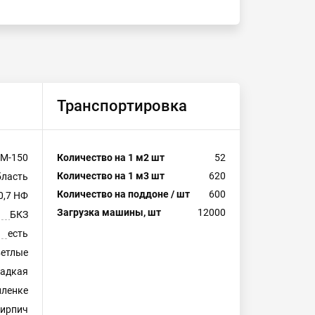
Транспортировка
М-150
Количество на 1 м2 шт
52
Количество на 1 м3 шт
620
бласть
Количество на поддоне / шт
600
0,7 НФ
Загрузка машины, шт
12000
БКЗ
есть
ветлые
ладкая
пленке
ирпич