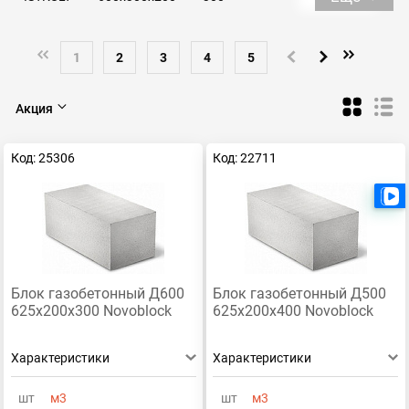
Блоки газобетонные перегородочные
Д600
Д300
Малоярославец
Старая Купавна
П-образные
1
2
3
4
5
Bonolit D500
Bonolit D600
Bonolit D400
Коломна
Акция
Д500
150
600х250х200
375
625х250х100
Д400
Штукатурка для газобетона
Poritep Рязань
Код: 25306
Код: 22711
Эко Ярославль
Bonolit
КСЗ Кострома
Клей для газобетона
Блок газобетонный Д600
Блок газобетонный Д500
625х200х300 Novoblock
625х200х400 Novoblock
Характеристики
Характеристики
шт
м3
шт
м3