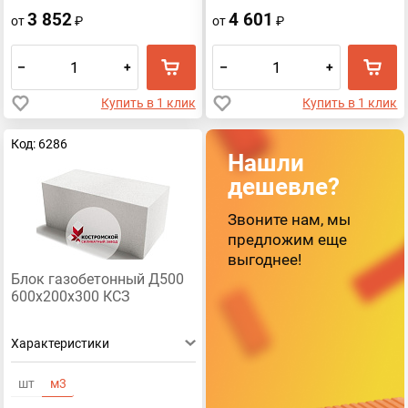
3 852
4 601
от
₽
от
₽
–
+
–
+
Купить в 1 клик
Купить в 1 клик
Код: 6286
Нашли
дешевле?
Звоните нам, мы
предложим еще
выгоднее!
Блок газобетонный Д500
600х200х300 КСЗ
Характеристики
шт
м3