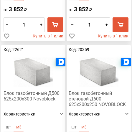
3 852
3 852
от
₽
от
₽
–
+
–
+
Купить в 1 клик
Купить в 1 клик
Код: 22621
Код: 20359
Есть видео
Блок газобетонный Д500
Блок газобетонный
625х200х300 Novoblock
стеновой Д600
625х200х250 NOVOBLOCK
Характеристики
Характеристики
шт
м3
шт
м3