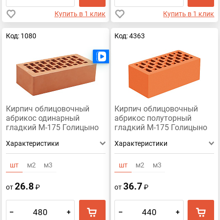
Пшеничное лето
Песочный
Персиковый
Купить в 1 клик
Купить в 1 клик
Мокко
Кремовый
Корица
Осенний лист
Зеленый
Графит
Ваниль
Бордовый
Код: 1080
Код: 4363
Бежевый
Абрикосовый
Есть видео
Кирпич облицовочный
Кирпич облицовочный
абрикос одинарный
абрикос полуторный
гладкий М-175 Голицыно
гладкий М-175 Голицыно
Характеристики
Характеристики
шт
м2
м3
шт
м2
м3
26.8
36.7
от
₽
от
₽
–
+
–
+