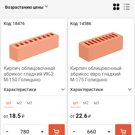
Поризованный
Полнотелый М-200
Щелевой
Возрастанию цены
Одинарный
Двойной
Под старину
Полуторный
Код: 18476
Код: 14586
ЛСР
M-500
M-400
М-100
Для мангала и барбекю
СЗЛК
Пятый Элемент
Керамический, коричневый
Керамический, бежевый
Тербунский гончар
Керамический, желтый
Керамический, белый
ЖКЗ
М-300
М-200
Кирпич облицовочный
Кирпич облицовочный
Пустотелый керамический
Кирпич двойной Гжель
абрикос гладкий ИК-2
абрикос евро гладкий
М-150 Голицыно
М-175 Голицыно
Для камина
Под камень
Желтый
Характеристики
Характеристики
Слоновая кость
Соломенный
Клинкерный
Теплая керамика
Коричневый
Темный
шт
м2
м3
шт
м2
м3
Светлый
Черный
Строительный
Печной
18.5
22.6
от
₽
от
₽
Гиперпрессованный
Ручной формовки
Шоколад
Терракотовый
Синий
Серый
Розовый
–
+
–
+