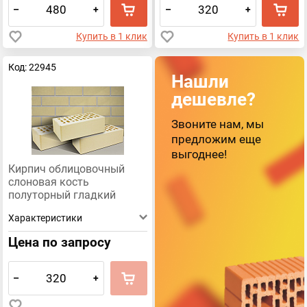
–
+
–
+
Купить в 1 клик
Купить в 1 клик
Код: 22945
Нашли
дешевле?
Звоните нам, мы
предложим еще
выгоднее!
Кирпич облицовочный
слоновая кость
полуторный гладкий
Терекс
Характеристики
Цена по запросу
–
+