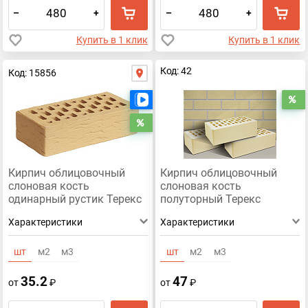
–
+
–
+
Купить в 1 клик
Купить в 1 клик
Код: 42
Код: 15856
Есть видео
Р
Распродажа
Кирпич облицовочный
Кирпич облицовочный
слоновая кость
слоновая кость
одинарный рустик Терекс
полуторный Терекс
гладкий
Характеристики
Характеристики
шт
м2
м3
шт
м2
м3
35.2
47
от
₽
от
₽