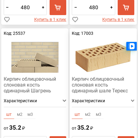
Липецкий
Гиперпрессованный
Клинкерный
–
+
–
+
Силикатный
Желтый
Светлый
Темный
Купить в 1 клик
Купить в 1 клик
Одинарный
Терекс
Узкий
Код: 25537
Код: 17003
Кирпич облицовочный
Кирпич облицовочный
слоновая кость
слоновая кость
одинарный Шагрень
одинарный шале Терекс
Терекс
Характеристики
Характеристики
шт
м2
м3
шт
м2
м3
35.2
35.2
от
₽
от
₽