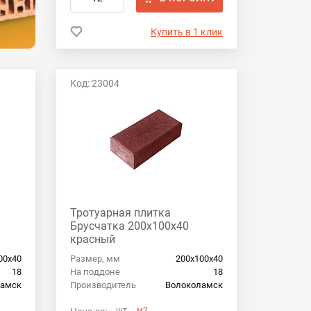
Купить в 1 клик
Код: 23004
Тротуарная плитка
Брусчатка 200х100х40
красный
00х40
Размер, мм
200х100х40
18
На поддоне
18
ламск
Производитель
Волоколамск
шт
м2