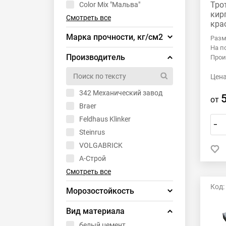
Тро
Color Mix "Мальва"
кир
Смотреть все
кра
Марка прочности, кг/см2
Разм
На п
M-400
Производитель
Прои
В30 (М400)
Цена
М-1000
М-300
342 Механический завод
от
М300
Braer
Feldhaus Klinker
–
Steinrus
VOLGABRICK
А-Строй
Смотреть все
Код:
Морозостойкость
> F200
Вид материала
> F300
белый цемент