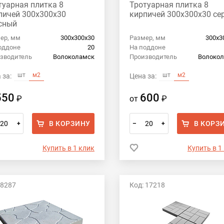
туарная плитка 8
Тротуарная плитка 8
пичей 300х300х30
кирпичей 300х300х30 се
сный
ер, мм
300х300х30
Размер, мм
300х3
оддоне
20
На поддоне
зводитель
Волоколамск
Производитель
Волоко
шт
м2
шт
м2
 за:
Цена за:
550
600
₽
от
₽
В КОРЗИНУ
В КОРЗ
+
–
+
Купить в 1 клик
Купить в 1
 8287
Код: 17218