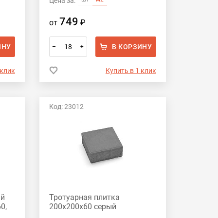
Цена за:
749
от
₽
ИНУ
В КОРЗИНУ
–
+
 клик
Купить в 1 клик
Код: 23012
ый
Тротуарная плитка
0,
200х200х60 серый