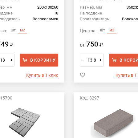
ер, мм
200х100х60
Размер, мм
360х3
оддоне
18
На поддоне
зводитель
Волоколамск
Производитель
Волоко
шт
м2
шт
м2
 за:
Цена за:
749
750
₽
от
₽
В КОРЗИНУ
В КОРЗ
+
–
+
Купить в 1 клик
Купить в 1
 15700
Код: 8297