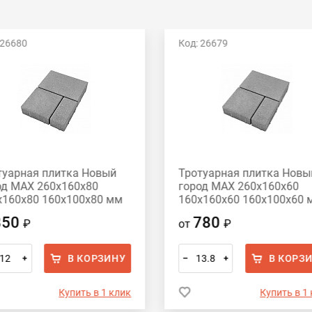
 26680
Код: 26679
туарная плитка Новый
Тротуарная плитка Новы
од MAX 260х160х80
город MAX 260х160х60
х160х80 160х100х80 мм
160х160х60 160х100х60 
ый
серый
850
780
₽
от
₽
В КОРЗИНУ
В КОРЗ
+
–
+
Купить в 1 клик
Купить в 1