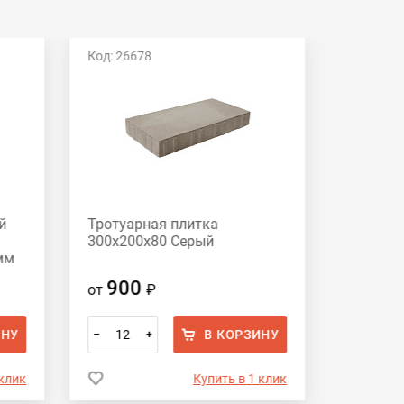
Код: 26678
Код: 266
й
Тротуарная плитка
Тротуар
300х200х80 Серый
280х210
мм
70х140х
серый
900
78
от
₽
от
ИНУ
В КОРЗИНУ
–
+
–
 клик
Купить в 1 клик