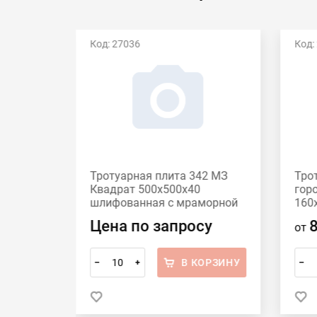
Код: 27036
Код:
Есть видео
42 МЗ
Тротуарная плита 342 МЗ
Тро
60
Квадрат 500x500х40
гор
шлифованная с мраморной
160
крошкой Красный
сер
Цена по запросу
от
ОРЗИНУ
В КОРЗИНУ
–
+
–
 в 1 клик