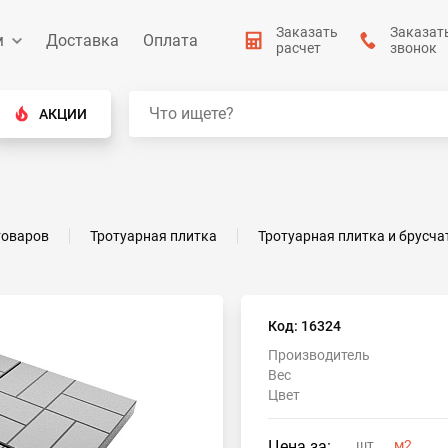
Заказать
Заказат
м
Доставка
Оплата
расчет
звонок
АКЦИИ
товаров
Тротуарная плитка
Тротуарная плитка и брусча
Код: 16324
Производитель
Вес
Цвет
Цена за:
шт
м2