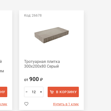
Код: 26678
Код: 266
й
Тротуарная плитка
Тротуар
300х200х80 Серый
280х210
мм
70х140х
серый
900
78
от
₽
от
ИНУ
В КОРЗИНУ
–
+
–
 клик
Купить в 1 клик