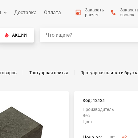
Заказать
Заказат
м
Доставка
Оплата
расчет
звонок
АКЦИИ
 товаров
Тротуарная плитка
Тротуарная плитка и брусч
Код: 12121
Производитель
Вес
Цвет
Цена за:
шт
м2