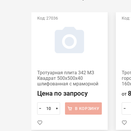
Код: 27036
Код:
Есть видео
42 МЗ
Тротуарная плита 342 МЗ
Тро
60
Квадрат 500x500х40
гор
шлифованная с мраморной
160
крошкой Красный
сер
Цена по запросу
от
ОРЗИНУ
В КОРЗИНУ
–
+
–
 в 1 клик