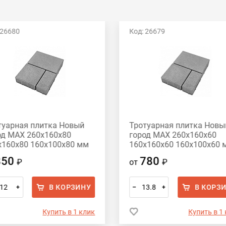
 26680
Код: 26679
туарная плитка Новый
Тротуарная плитка Новы
од MAX 260х160х80
город MAX 260х160х60
х160х80 160х100х80 мм
160х160х60 160х100х60 
ый
серый
850
780
₽
от
₽
В КОРЗИНУ
В КОРЗ
+
–
+
Купить в 1 клик
Купить в 1