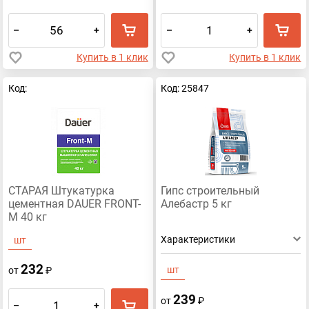
–
+
–
+
Купить в 1 клик
Купить в 1 клик
Код:
Код: 25847
СТАРАЯ Штукатурка
Гипс строительный
цементная DAUER FRONT-
Алебастр 5 кг
M 40 кг
Характеристики
шт
232
шт
от
₽
239
от
₽
–
+