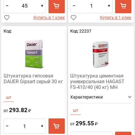
–
+
–
+
Купить в 1 клик
Купить в 1 клик
Код:
Код: 22237
Штукатурка гипсовая
Штукатурка цементная
DAUER Gipsart серый 30 кг
универсальная HAGAST
FS-410/40 (40 кг) МН
Характеристики
шт
293.82
шт
от
₽
295.55
от
₽
–
+