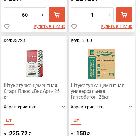
–
+
–
+
Купить в 1 клик
Купить в 1 клик
Код: 23223
Код: 13100
Штукатурка цементная
Штукатурка цементная
Старт Плюс «ВидАрт» 25
универсальная
кг
Гипсобетон, 25кг
Характеристики
Характеристики
шт
шт
225.72
150
от
₽
от
₽