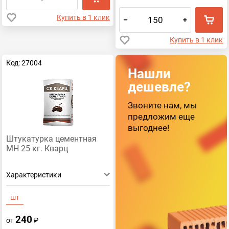
Купить в 1 клик
–
+
Купить в 1 клик
Код: 27004
Нашли
дешевле?
Звоните нам, мы
предложим еще
выгоднее!
Штукатурка цементная
МН 25 кг. Кварц
Характеристики
шт
240
от
₽