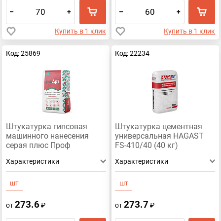
–
+
–
+
Купить в 1 клик
Купить в 1 клик
Код: 25869
Код: 22234
Штукатурка гипсовая
Штукатурка цементная
машинного нанесения
универсальная HAGAST
серая плюс Проф
FS-410/40 (40 кг)
Стандарт «ВидАрт» 30кг
Характеристики
Характеристики
шт
шт
273.6
273.7
от
₽
от
₽