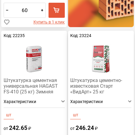
–
+
Купить в 1 клик
Код: 22235
Код: 23224
Штукатурка цементная
Штукатурка цементно-
универсальная HAGAST
известковая Старт
FS-410 (25 кг) Зимняя
«ВидАрт» 25 кг
Характеристики
Характеристики
шт
шт
242.65
246.24
от
₽
от
₽