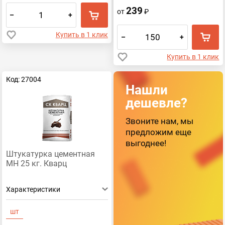
239
от
₽
–
+
Купить в 1 клик
–
+
Купить в 1 клик
Код: 27004
Нашли
дешевле?
Звоните нам, мы
предложим еще
выгоднее!
Штукатурка цементная
МН 25 кг. Кварц
Характеристики
шт