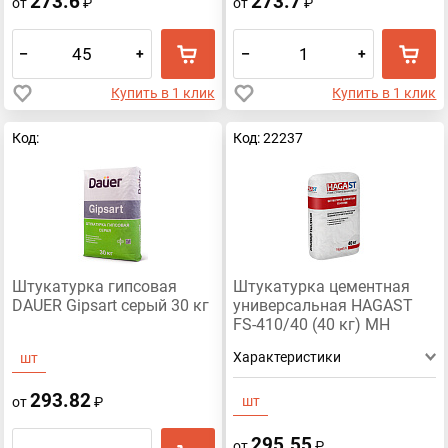
273.6
273.7
от
₽
от
₽
–
+
–
+
Купить в 1 клик
Купить в 1 клик
Код:
Код: 22237
Штукатурка гипсовая
Штукатурка цементная
DAUER Gipsart серый 30 кг
универсальная HAGAST
FS-410/40 (40 кг) МН
Характеристики
шт
293.82
шт
от
₽
295.55
от
₽