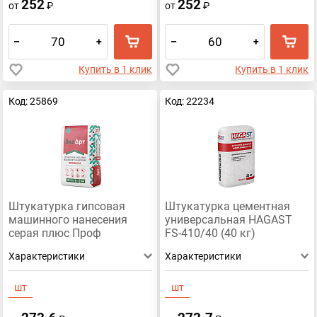
252
252
от
₽
от
₽
–
+
–
+
Купить в 1 клик
Купить в 1 клик
Код: 25869
Код: 22234
Штукатурка гипсовая
Штукатурка цементная
машинного нанесения
универсальная HAGAST
серая плюс Проф
FS-410/40 (40 кг)
Стандарт «ВидАрт» 30кг
Характеристики
Характеристики
шт
шт