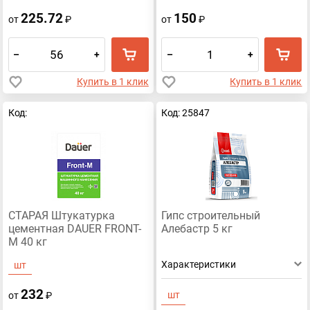
225.72
150
от
₽
от
₽
–
+
–
+
Купить в 1 клик
Купить в 1 клик
Код:
Код: 25847
СТАРАЯ Штукатурка
Гипс строительный
цементная DAUER FRONT-
Алебастр 5 кг
M 40 кг
Характеристики
шт
232
шт
от
₽