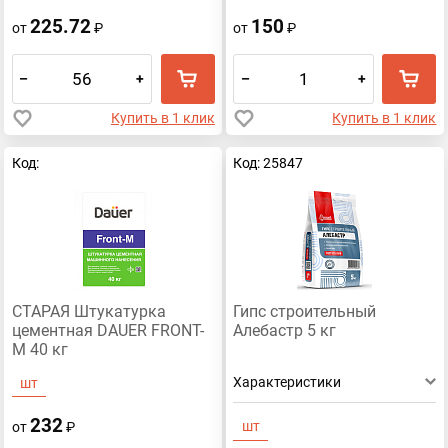
225.72
150
от
₽
от
₽
–
+
–
+
Купить в 1 клик
Купить в 1 клик
Код:
Код: 25847
СТАРАЯ Штукатурка
Гипс строительный
цементная DAUER FRONT-
Алебастр 5 кг
M 40 кг
Характеристики
шт
232
шт
от
₽