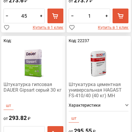
273.6
273.7
от
₽
от
₽
–
+
–
+
Купить в 1 клик
Купить в 1 клик
Код:
Код: 22237
Штукатурка гипсовая
Штукатурка цементная
DAUER Gipsart серый 30 кг
универсальная HAGAST
FS-410/40 (40 кг) МН
Характеристики
шт
293.82
шт
от
₽
295.55
от
₽