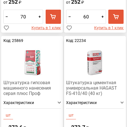
252
252
от
₽
от
₽
–
+
–
+
Купить в 1 клик
Купить в 1 клик
Код: 25869
Код: 22234
Штукатурка гипсовая
Штукатурка цементная
машинного нанесения
универсальная HAGAST
серая плюс Проф
FS-410/40 (40 кг)
Стандарт «ВидАрт» 30кг
Характеристики
Характеристики
шт
шт