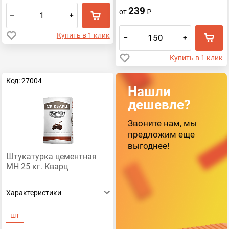
239
от
₽
–
+
Купить в 1 клик
–
+
Купить в 1 клик
Код: 27004
Нашли
дешевле?
Звоните нам, мы
предложим еще
выгоднее!
Штукатурка цементная
МН 25 кг. Кварц
Характеристики
шт