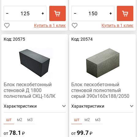
–
+
–
+
Купить в 1 клик
Купить в 1 клик
Код: 20575
Код: 20574
Блок пескобетонный
Блок пескобетонный
стеновой Д 1800
стеновой полнотелый
полнотелый СКЦ-16ЛК
серый 390x160x188/2050
390x188x160
Характеристики
Характеристики
шт
м2
м3
шт
м2
м3
78.1
99.7
от
₽
от
₽