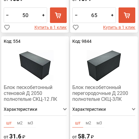
–
+
–
+
Купить в 1 клик
Купить в 1 клик
Код: 554
Код: 9844
Блок пескобетонный
Блок пескобетонный
стеновой Д 2050
перегородочные Д 2200
полнотелые СКЦ-12 ЛК
полнотелые СКЦ-3ЛК
390x188x120
390x188x90
Характеристики
Характеристики
шт
м2
м3
шт
м2
м3
31.6
58.7
от
₽
от
₽