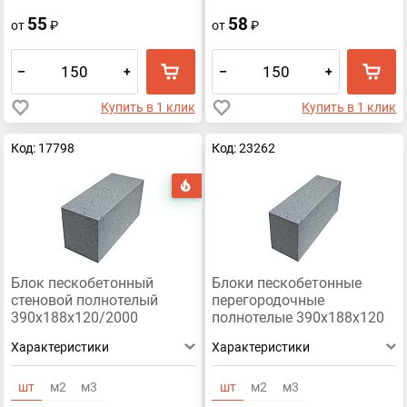
55
58
от
₽
от
₽
–
+
–
+
Купить в 1 клик
Купить в 1 клик
Код: 17798
Код: 23262
Хит
Блок пескобетонный
Блоки пескобетонные
стеновой полнотелый
перегородочные
390x188x120/2000
полнотелые 390x188x120
Характеристики
Характеристики
шт
м2
м3
шт
м2
м3