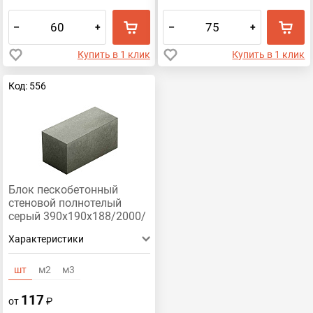
–
+
–
+
Купить в 1 клик
Купить в 1 клик
Код: 556
Блок пескобетонный
стеновой полнотелый
серый 390x190x188/2000/
В15/М200
Характеристики
шт
м2
м3
117
от
₽