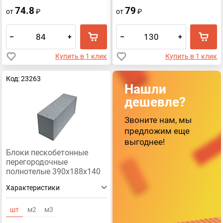
74.8
79
от
₽
от
₽
–
+
–
+
Купить в 1 клик
Купить в 1 клик
Код: 23263
Нашли
дешевле?
Звоните нам, мы
предложим еще
выгоднее!
Блоки пескобетонные
перегородочные
полнотелые 390x188x140
Характеристики
шт
м2
м3