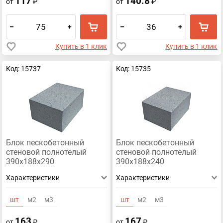
117
140.8
от
₽
от
₽
–
+
–
+
Купить в 1 клик
Купить в 1 клик
Код: 15737
Код: 15735
Блок пескобетонный
Блок пескобетонный
стеновой полнотелый
стеновой полнотелый
390x188x290
390x188x240
Характеристики
Характеристики
шт
м2
м3
шт
м2
м3
163
167
от
₽
от
₽