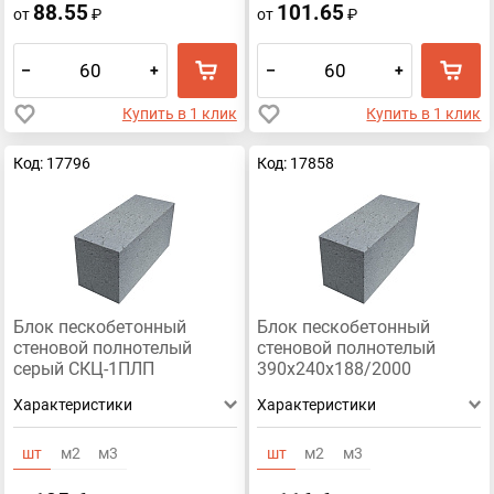
88.55
101.65
от
₽
от
₽
–
+
–
+
Купить в 1 клик
Купить в 1 клик
Код: 17796
Код: 17858
Блок пескобетонный
Блок пескобетонный
стеновой полнотелый
стеновой полнотелый
серый СКЦ-1ПЛП
390x240x188/2000
390x190x188/2000
Характеристики
Характеристики
шт
м2
м3
шт
м2
м3