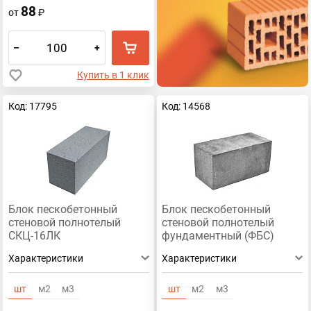
88
от
₽
–
+
Купить в 1 клик
Код: 17795
Код: 14568
Блок пескобетонный
Блок пескобетонный
стеновой полнотелый
стеновой полнотелый
СКЦ-16ЛК
фундаментный (ФБС)
390x188x160/1800
390x188x190
Характеристики
Характеристики
шт
м2
м3
шт
м2
м3