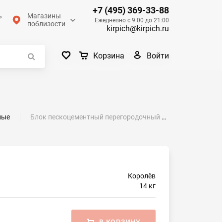
+7 (495) 369-33-88
ь
Магазины
Ежедневно с 9:00 до 21:00
поблизости
kirpich@kirpich.ru
Войти
Корзина
ные
Блок пескоцементный перегородочный Д 2200 полнотелый СКЦ 3ЛК 390х188х90
Королёв
14 кг