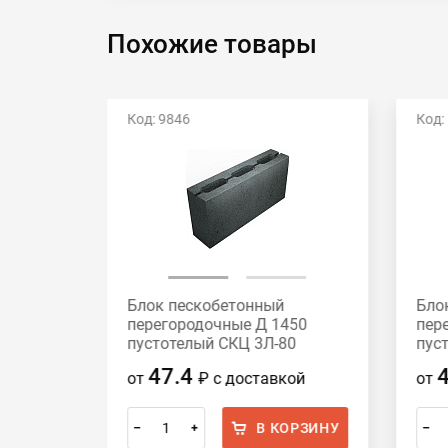
Похожие товары
Код: 9846
Код:
Блок пескобетонный
Бло
нотелые
перегородочные Д 1450
пер
120
пустотелый СКЦ 3Л-80
пус
390x188x80
390
47.4
ой
от
₽
с доставкой
от
ОРЗИНУ
В КОРЗИНУ
–
+
–