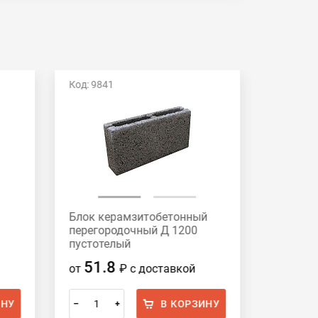
Код: 9841
Код: 117
Блок керамзитобетонный
Блок к
перегородочный Д 1200
перегор
пустотелый
полноте
СКЦ-3Р390х188х90 HONIK
390х188
51.8
56
от
₽
с доставкой
от
ИНУ
В КОРЗИНУ
–
+
–