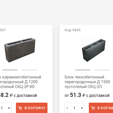
 547
Код: 9845
к керамзитобетонный
Блок пескобетонный
егородочный Д 1200
перегородочные Д 1500
тотелый СКЦ-3Р-80
пустотелый СКЦ-3Л
х188х80 HONIK
390x188x90
48.2
51.3
₽
с доставкой
от
₽
с доставкой
В КОРЗИНУ
В КОРЗ
+
–
+