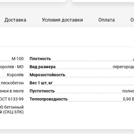
Доставка
Условия доставки
Оплата
О
М-100
Плотность
оролев - МО
Вид размера
перегоро
Королёв
Морозостойкость
пескобетон
Вес 1 шт, кг
енки в ленте
Пустотность
полн
ОСТ 6133-99
Теплопроводность
0,90 
00 бетонный
й (СКЦ-3ЛК)