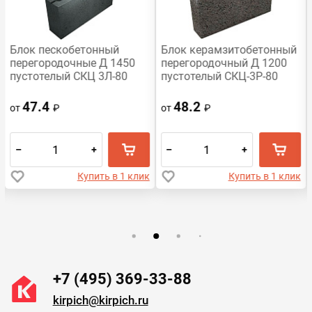
Блок пескобетонный
Блок керамзитобетонный
перегородочные Д 1450
перегородочный Д 1200
пустотелый СКЦ 3Л-80
пустотелый СКЦ-3Р-80
390x188x80
390х188х80 HONIK
47.4
48.2
от
₽
от
₽
–
+
–
+
Купить в 1 клик
Купить в 1 клик
+7 (495) 369-33-88
kirpich@kirpich.ru