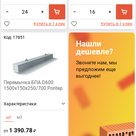
–
+
–
+
Купить в 1 клик
Купить в 1 клик
Код: 17851
Нашли
дешевле?
Звоните нам, мы
предложим еще
выгоднее!
Перемычка БПА D600
1500х150х250/700 Poritep
Характеристики
шт
м3
1 390.78
от
₽