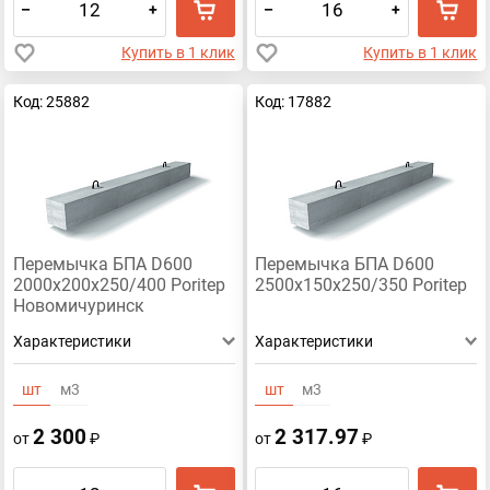
–
+
–
+
Купить в 1 клик
Купить в 1 клик
Код: 25882
Код: 17882
Перемычка БПА D600
Перемычка БПА D600
2000х200х250/400 Poritep
2500х150х250/350 Poritep
Новомичуринск
Характеристики
Характеристики
шт
м3
шт
м3
2 300
2 317.97
от
₽
от
₽