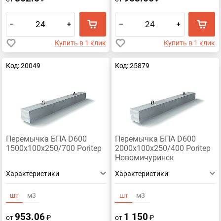
–
+
–
+
Купить в 1 клик
Купить в 1 клик
Код: 20049
Код: 25879
Перемычка БПА D600
Перемычка БПА D600
1500х100х250/700 Poritep
2000х100х250/400 Poritep
Новомичуринск
Характеристики
Характеристики
шт
м3
шт
м3
953.06
1 150
от
₽
от
₽