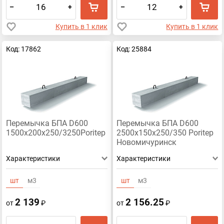
–
+
–
+
Купить в 1 клик
Купить в 1 клик
Код: 17862
Код: 25884
Перемычка БПА D600
Перемычка БПА D600
1500х200х250/3250Poritep
2500х150х250/350 Poritep
Новомичуринск
Характеристики
Характеристики
шт
м3
шт
м3
2 139
2 156.25
от
₽
от
₽