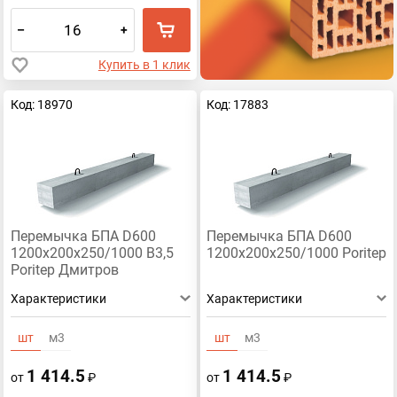
–
+
Купить в 1 клик
Код: 18970
Код: 17883
Перемычка БПА D600
Перемычка БПА D600
1200х200х250/1000 B3,5
1200х200х250/1000 Poritep
Poritep Дмитров
Характеристики
Характеристики
шт
м3
шт
м3
1 414.5
1 414.5
от
₽
от
₽