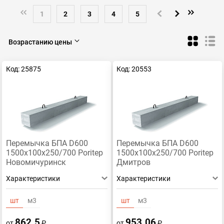
Porotherm/ Wienerberger
Poritep
1
2
3
4
5
Возрастанию цены
Код: 25875
Код: 20553
Перемычка БПА D600
Перемычка БПА D600
1500х100х250/700 Poritep
1500х100х250/700 Poritep
Новомичуринск
Дмитров
Характеристики
Характеристики
шт
м3
шт
м3
862.5
953.06
от
₽
от
₽