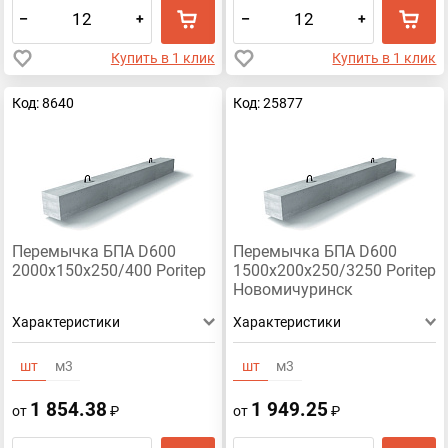
–
+
–
+
Купить в 1 клик
Купить в 1 клик
Код: 8640
Код: 25877
Перемычка БПА D600
Перемычка БПА D600
2000х150х250/400 Poritep
1500х200х250/3250 Poritep
Новомичуринск
Характеристики
Характеристики
шт
м3
шт
м3
1 854.38
1 949.25
от
₽
от
₽