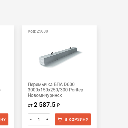
Код: 25888
Код: 258
Перемычка БПА D600
Перемы
p
3000х150х250/300 Poritep
2500х30
Новомичуринск
Новоми
2 587.5
4 8
от
₽
от
ИНУ
В КОРЗИНУ
–
+
–