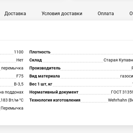
Доставка
Условия доставки
Оплата
О
1100
Плотность
Нет
Склад
Старая Купавн
перемычка
Производитель
F75
Вид материала
газос
В-3,5
Вес 1 шт, кг
на поддонах
Нормативный документ
ГОСТ 3135
,183 Вт/м∙°С
Технология изготовления
Wehrhahn (В
Перемычка