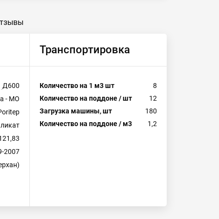
тзывы
Транспортировка
Д600
Количество на 1 м3 шт
8
Количество на поддоне / шт
12
а - МО
Загрузка машины, шт
180
Poritep
Количество на поддоне / м3
1,2
иликат
121,83
9-2007
ерхан)