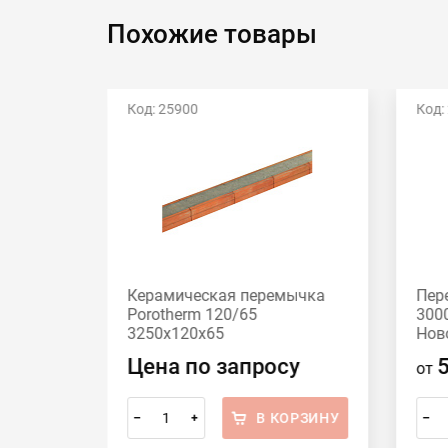
Похожие товары
Код: 25900
Код:
0
Керамическая перемычка
Пер
oritep
Porotherm 120/65
300
3250х120х65
Нов
Цена по запросу
от
ОРЗИНУ
В КОРЗИНУ
–
+
–