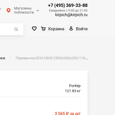
+7 (495) 369-33-88
ь
Магазины
Ежедневно с 9:00 до 21:00
поблизости
kirpich@kirpich.ru
Войти
Корзина
чки
Перемычка БПА D600 2500х200х250/1100 Poritep
Poritep
121.83 кг
3 565 ₽
за шт