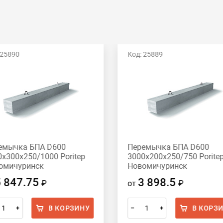
 25890
Код: 25889
емычка БПА D600
Перемычка БПА D600
0х300х250/1000 Poritep
3000х200х250/750 Porite
омичуринск
Новомичуринск
5 847.75
3 898.5
₽
от
₽
В КОРЗИНУ
В КОРЗ
+
–
+