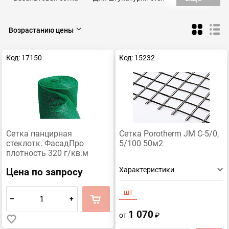
Защитная сетка
Фасадная сетка
Сетка серпянка
Возрастанию цены
Код: 17150
Код: 15232
Сетка панцирная
Сетка Porotherm JM C-5/0,
стеклотк. ФасадПро
5/100 50м2
плотность 320 г/кв.м
(8,5мм*8,5мм,1м*25м)
Характеристики
Цена по запросу
шт
–
+
1 070
от
₽