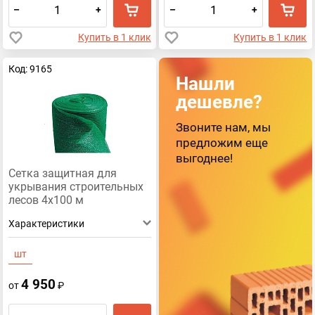
–
+
–
+
Купить в 1 клик
Купить в 1 клик
Код: 9165
Нашли
дешевле?
Звоните нам, мы
предложим еще
выгоднее!
Сетка защитная для
укрывания строительных
лесов 4х100 м
Характеристики
шт
4 950
от
₽