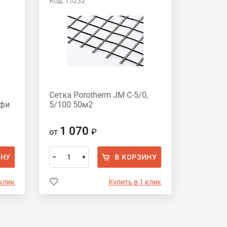
Код: 15232
Код: 915
Сетка Porotherm JM C-5/0,
Сетка с
офи
5/100 50м2
фасадн
мм Эко
1 070
1 2
от
₽
от
ИНУ
В КОРЗИНУ
–
+
–
 клик
Купить в 1 клик