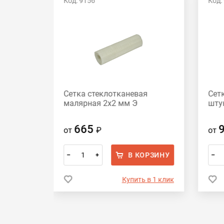
Код: 9156
Код:
Сетка стеклотканевая
Сет
м 153
малярная 2х2 мм Э
шту
665
от
₽
от
ОРЗИНУ
В КОРЗИНУ
–
+
–
 в 1 клик
Купить в 1 клик