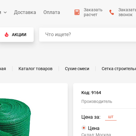
Заказать
Заказат
м
Доставка
Оплата
расчет
звонок
АКЦИИ
ная
Каталог товаров
Сухие смеси
Сетка строитель
Код: 9164
Производитель
Цена за:
шт
Цена
Склад: Москва