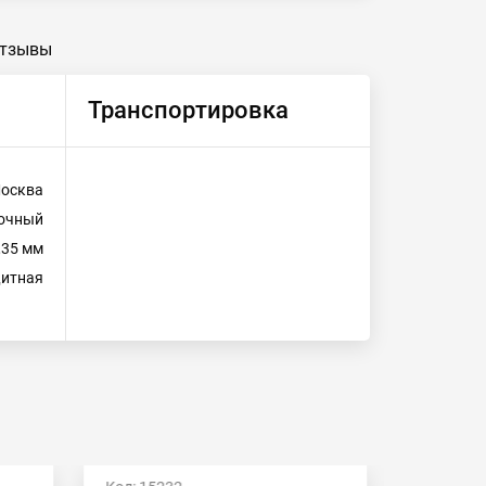
тзывы
Транспортировка
осква
точный
,35 мм
итная