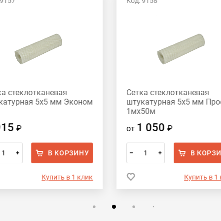
 9157
Код: 9158
ка стеклотканевая
Сетка стеклотканевая
катурная 5х5 мм Эконом
штукатурная 5х5 мм Пр
1мх50м
915
1 050
₽
от
₽
В КОРЗИНУ
В КОРЗ
+
–
+
Купить в 1 клик
Купить в 1