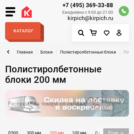
+7 (495) 369-33-88
Ежедневно с 9:00 до 21:00
kirpich@kirpich.ru
КАТАЛОГ
Главная
Блоки
Полистиролбетонные блоки
Поли
Полистиролбетонные
блоки 200 мм
Еще
Д500
300 мм
200 мм
100 мм
Д400