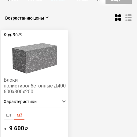
Д300
Д250
Возрастанию цены
Код: 9679
Блоки
полистиролбетонные Д400
600х300х200
Характеристики
шт
м3
9 600
от
₽