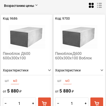
600х400х300
600х300х300
600х300х100
Возрастанию цены
Стеновые
Код: 9686
Код: 9700
Пеноблок Д600
ПеноблокД600
600х300х100
600х300х100 Воблок
Характеристики
Характеристики
шт
м3
шт
м3
5 880
5 880
от
₽
от
₽
–
+
–
+