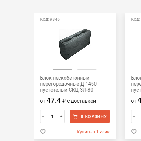
Код: 9846
Код:
Блок пескобетонный
Бло
нотелые
перегородочные Д 1450
пер
120
пустотелый СКЦ 3Л-80
пус
390x188x80
390
47.4
ой
от
₽
с доставкой
от
ОРЗИНУ
В КОРЗИНУ
–
+
–
 в 1 клик
Купить в 1 клик