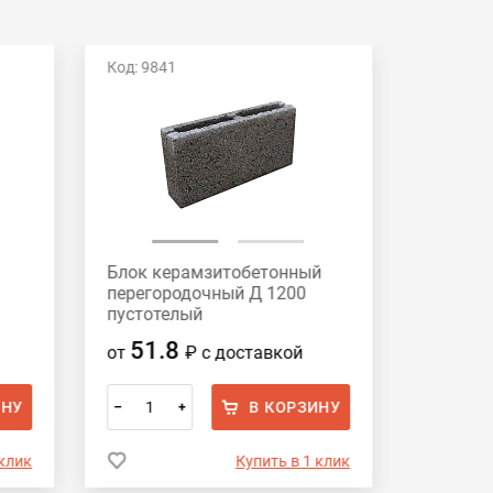
Код: 9841
Код: 117
Блок керамзитобетонный
Блок к
перегородочный Д 1200
перегор
пустотелый
полноте
СКЦ-3Р390х188х90 HONIK
390х188
51.8
56
от
₽
с доставкой
от
ИНУ
В КОРЗИНУ
–
+
–
 клик
Купить в 1 клик