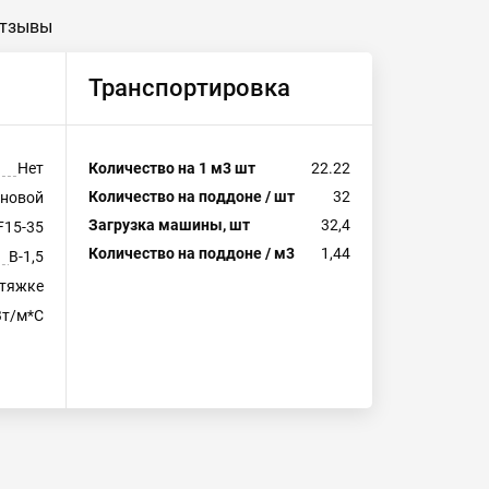
тзывы
Транспортировка
Нет
Количество на 1 м3 шт
22.22
Количество на поддоне / шт
32
еновой
Загрузка машины, шт
32,4
F15-35
Количество на поддоне / м3
1,44
В-1,5
стяжке
Вт/м*С