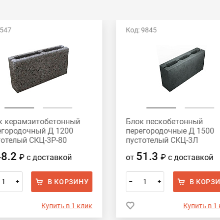
 547
Код: 9845
к керамзитобетонный
Блок пескобетонный
егородочный Д 1200
перегородочные Д 1500
тотелый СКЦ-3Р-80
пустотелый СКЦ-3Л
х188х80 HONIK
390x188x90
48.2
51.3
₽
с доставкой
от
₽
с доставкой
В КОРЗИНУ
В КОРЗ
+
–
+
Купить в 1 клик
Купить в 1