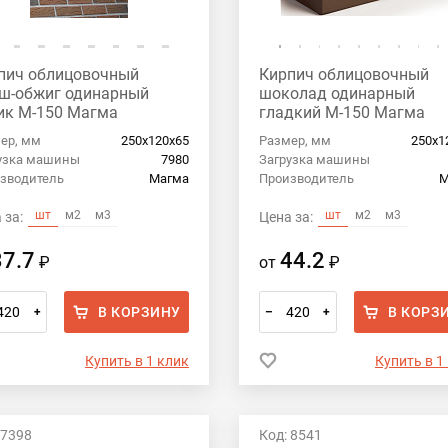
пич облицовочный
Кирпич облицовочный
ш-обжиг одинарный
шоколад одинарный
ик М-150 Магма
гладкий М-150 Магма
ер, мм
250х120х65
Размер, мм
250х1
узка машины
7980
Загрузка машины
зводитель
Магма
Производитель
М
шт
м2
м3
шт
м2
м3
 за:
Цена за:
37.7
44.2
₽
от
₽
В КОРЗИНУ
В КОРЗ
+
–
+
Купить в 1 клик
Купить в 1
 7398
Код: 8541