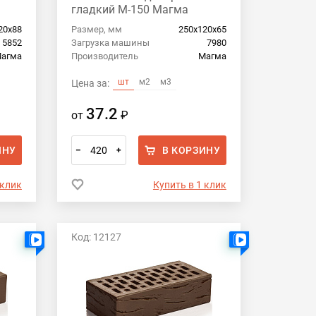
гладкий М-150 Магма
20х88
Размер, мм
250х120х65
5852
Загрузка машины
7980
агма
Производитель
Магма
шт
м2
м3
Цена за:
37.2
от
₽
ИНУ
В КОРЗИНУ
–
+
 клик
Купить в 1 клик
Код: 12127
Есть видео
Есть видео