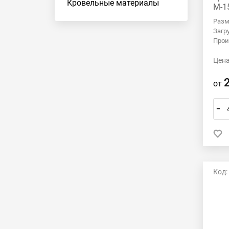
Кровельные материалы
М-1
Разм
Загр
Прои
Цена
от
–
Код: