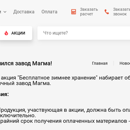
Заказать
Заказат
м
Доставка
Оплата
расчет
звонок
АКЦИИ
нился завод Магма!
Главная
Ново
акция "Бесплатное зимнее хранение" набирает о
ичный завод Магма.
ия:
родукция, участвующая в акции, должна быть опл
ключительно.
райний срок получения оплаченных материалов -