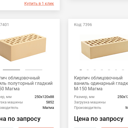
Купить в 1 клик
 7401
Код: 7396
пич облицовочный
Кирпич облицовочный
иль полуторный гладкий
ваниль одинарный глад
50 Магма
М-150 Магма
ер, мм
250х120х88
Размер, мм
250х1
узка машины
5852
Загрузка машины
зводитель
Магма
Производитель
М
на по запросу
Цена по запросу