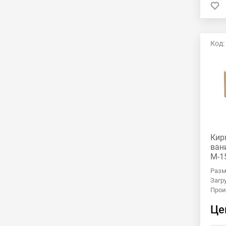
Код:
Кир
ван
М-1
Разм
Загр
Прои
Це