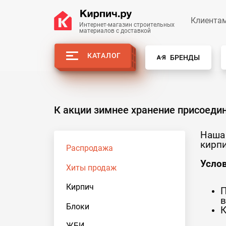
Клиента
Интернет-магазин строительных
материалов с доставкой
КАТАЛОГ
БРЕНДЫ
К акции зимнее хранение присоеди
Наша 
кирп
Распродажа
Услов
Хиты продаж
Кирпич
П
в
Блоки
К
ЖБИ