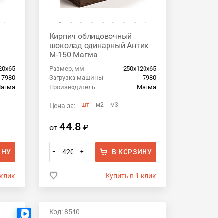
Кирпич облицовочный
шоколад одинарный Антик
М-150 Магма
20х65
Размер, мм
250х120х65
7980
Загрузка машины
7980
агма
Производитель
Магма
шт
м2
м3
Цена за:
44.8
от
₽
ИНУ
В КОРЗИНУ
–
+
 клик
Купить в 1 клик
Код: 8540
Есть видео