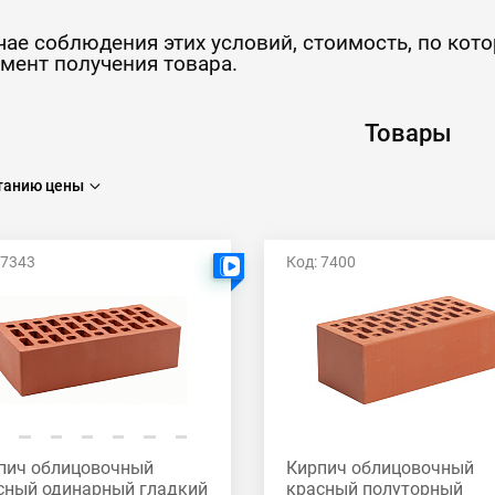
чае соблюдения этих условий, стоимость, по кот
мент получения товара.
Товары
танию цены
 7343
Код: 7400
Есть видео
пич облицовочный
Кирпич облицовочный
сный одинарный гладкий
красный полуторный