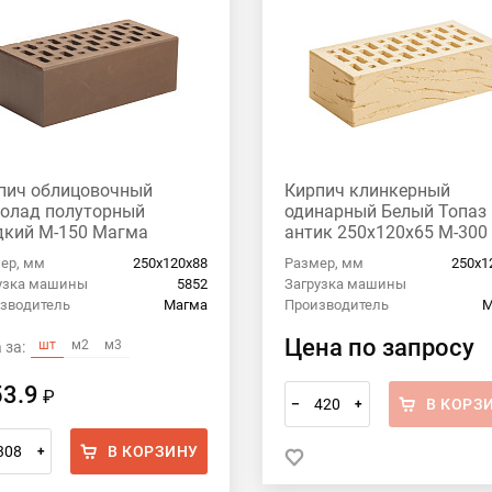
пич облицовочный
Кирпич клинкерный
олад полуторный
одинарный Белый Топаз
дкий М-150 Магма
антик 250х120х65 М-300
ер, мм
250х120х88
Размер, мм
250х1
узка машины
5852
Загрузка машины
зводитель
Магма
Производитель
М
Цена по запросу
шт
м2
м3
 за:
53.9
₽
В КОРЗ
–
+
В КОРЗИНУ
+