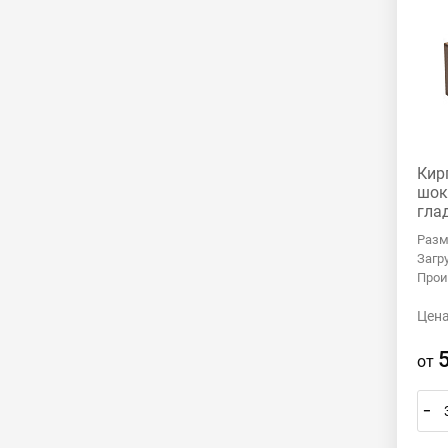
Кир
шок
гла
Разм
Загр
Прои
Цена
от
–