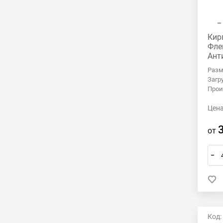
Кир
Фле
Ант
Разм
Загр
Прои
Цена
от
–
Код: