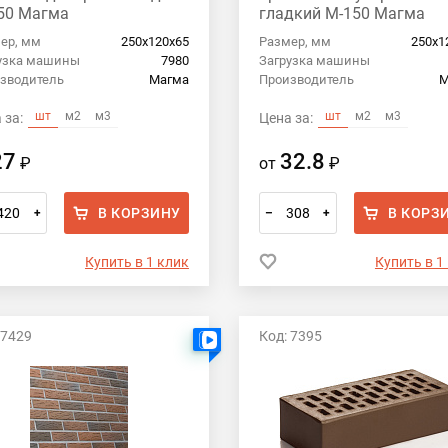
50 Магма
гладкий М-150 Магма
ер, мм
250х120х65
Размер, мм
250х1
узка машины
7980
Загрузка машины
зводитель
Магма
Производитель
М
шт
м2
м3
шт
м2
м3
 за:
Цена за:
27
32.8
₽
от
₽
В КОРЗИНУ
В КОРЗ
+
–
+
Купить в 1 клик
Купить в 1
 7429
Код: 7395
Есть видео