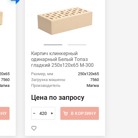
Кирпич клинкерный
одинарный Белый Топаз
гладкий 250х120х65 М-300
20х65
Размер, мм
250х120х65
7560
Загрузка машины
7560
агма
Производитель
Магма
Цена по запросу
ИНУ
В КОРЗИНУ
–
+