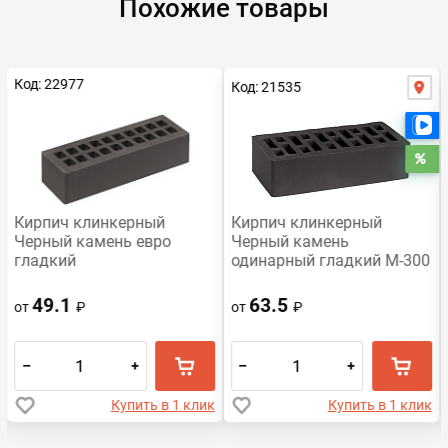
Похожие товары
Код: 22977
Код: 21535
Е
Ра
Кирпич клинкерный
Кирпич клинкерный
Черный камень евро
Черный камень
гладкий
одинарный гладкий М-300
49.1
63.5
от
₽
от
₽
–
+
–
+
Купить в 1 клик
Купить в 1 клик