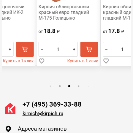
Кирпич облицовочный
Кирпич облицовочный
красный евро гладкий
красный одинарный
М-175 Голицыно
гладкий М-150 УС
Воротынск
18.8
17.8
от
₽
от
₽
–
+
–
+
Купить в 1 клик
Купить в 1 клик
+7 (495) 369-33-88
kirpich@kirpich.ru
Адреса магазинов