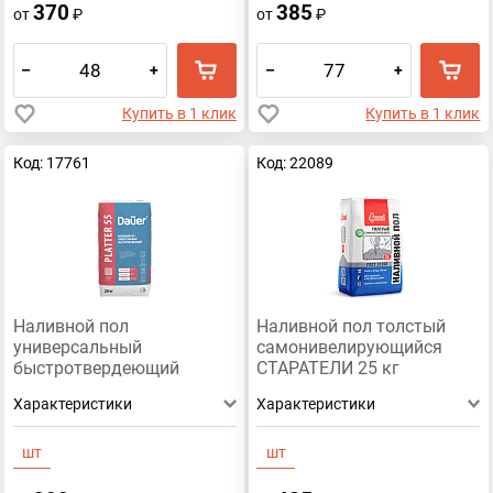
370
385
от
₽
от
₽
–
+
–
+
Купить в 1 клик
Купить в 1 клик
Код: 17761
Код: 22089
Наливной пол
Наливной пол толстый
универсальный
самонивелирующийся
быстротвердеющий
СТАРАТЕЛИ 25 кг
PLATTER® 55 DAUER, 20 кг
Характеристики
Характеристики
шт
шт