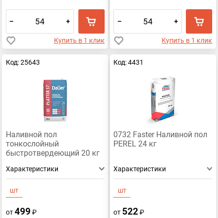
–
+
–
+
Купить в 1 клик
Купить в 1 клик
Код: 25643
Код: 4431
Наливной пол
0732 Faster Наливной пол
тонкослойный
PEREL 24 кг
быстротвердеющий 20 кг
PLATTER® 57
Характеристики
Характеристики
шт
шт
499
522
от
₽
от
₽