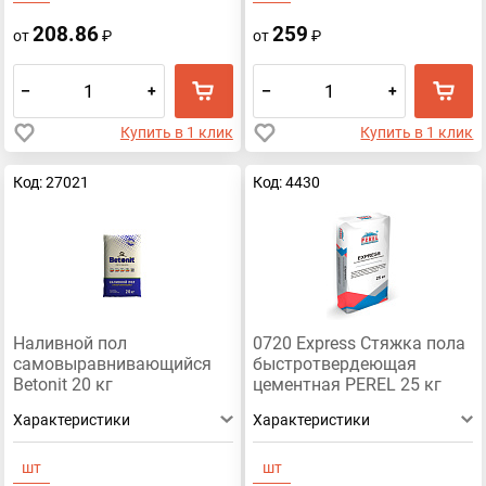
208.86
259
от
₽
от
₽
–
+
–
+
Купить в 1 клик
Купить в 1 клик
Код: 27021
Код: 4430
Наливной пол
0720 Express Стяжка пола
самовыравнивающийся
быстротвердеющая
Betonit 20 кг
цементная PEREL 25 кг
Характеристики
Характеристики
шт
шт