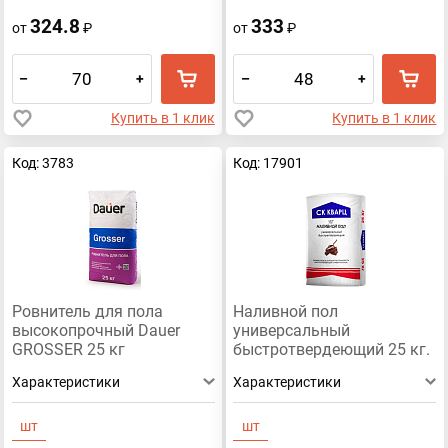
324.8
333
от
₽
от
₽
–
+
–
+
Купить в 1 клик
Купить в 1 клик
Код: 3783
Код: 17901
Ровнитель для пола
Наливной пол
высокопрочный Dauer
универсальный
GROSSER 25 кг
быстротвердеющий 25 кг.
Кварц
Характеристики
Характеристики
шт
шт