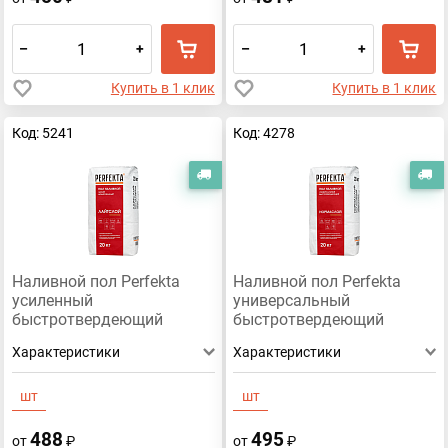
–
+
–
+
Купить в 1 клик
Купить в 1 клик
Код: 5241
Код: 4278
Бесплатная доставка
Б
Наливной пол Perfekta
Наливной пол Perfekta
усиленный
универсальный
быстротвердеющий
быстротвердеющий
ЛАЙТслой 20 кг
НОРМАслой 20 кг
Характеристики
Характеристики
шт
шт
488
495
от
₽
от
₽