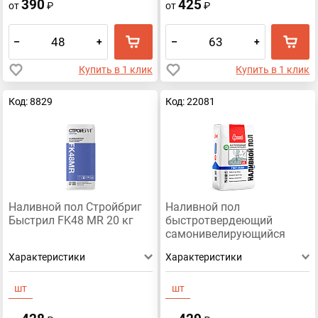
390
425
от
₽
от
₽
–
+
–
+
Купить в 1 клик
Купить в 1 клик
Код: 8829
Код: 22081
Наливной пол Стройбриг
Наливной пол
Быстрил FK48 МR 20 кг
быстротвердеющий
самонивелирующийся
СТАРАТЕЛИ 20 кг
Характеристики
Характеристики
шт
шт