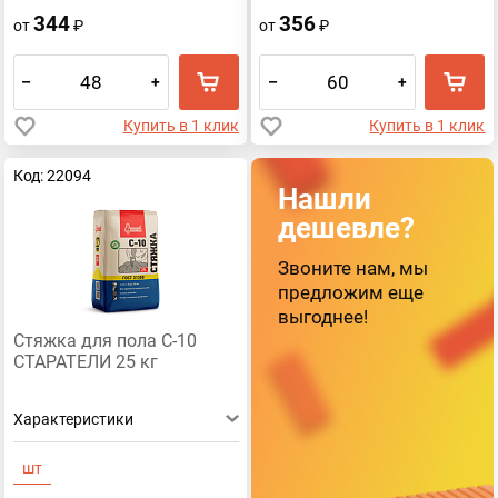
344
356
от
₽
от
₽
–
+
–
+
Купить в 1 клик
Купить в 1 клик
Код: 22094
Нашли
дешевле?
Звоните нам, мы
предложим еще
выгоднее!
Стяжка для пола С-10
СТАРАТЕЛИ 25 кг
Характеристики
шт