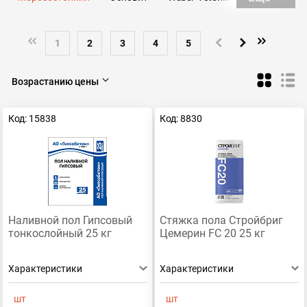
Ровнитель для пола
Наливная cтяжка пола
Для теплого пола
1
2
3
4
5
Возрастанию цены
Код: 15838
Код: 8830
Наливной пол Гипсовый
Стяжка пола Стройбриг
тонкослойный 25 кг
Цемерин FC 20 25 кг
Характеристики
Характеристики
шт
шт