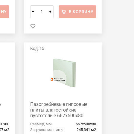
ИНУ
В КОРЗИНУ
–
+
Код: 15
е
Пазогребневые гипсовые
плиты влагостойкие
пустотелые 667x500x80
Пешеланский гипсовый
00х80
Размер, мм
667х500х80
завод
07 м2
Загрузка машины
245,341 м2