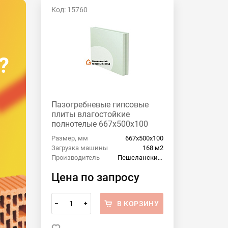
Код: 15760
?
Пазогребневые гипсовые
плиты влагостойкие
полнотелые 667x500x100
Пешеланский гипсовый
Размер, мм
667x500x100
завод
Загрузка машины
168 м2
Производитель
Пешеланский гипсовый завод
Цена по запросу
В КОРЗИНУ
–
+