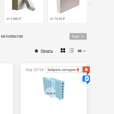
от 5 880 ₽
от 74.50 ₽
от 30 ₽
667х500х100
Еще
Полнотелые
Пустотелые
Печать
40
Код: 22730
Забрать сегодня
Хит
Есть видео