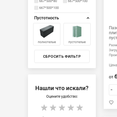
667*500*80
667*500*100
43 дБ
667*500*100
44 дБ
Пустотность
Паз
пли
пус
полнотелые
пустотелые
Разм
Загр
Прои
Цена
от
Нашли что искали?
–
Оцените удобство: