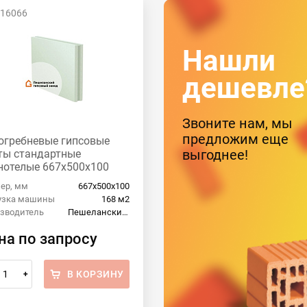
 16066
Нашли
дешевле
Звоните нам, мы
предложим еще
огребневые гипсовые
выгоднее!
ты стандартные
нотелые 667x500x100
еланский гипсовый
ер, мм
667x500x100
од
узка машины
168 м2
зводитель
Пешеланский гипсовый завод
на по запросу
В КОРЗИНУ
+