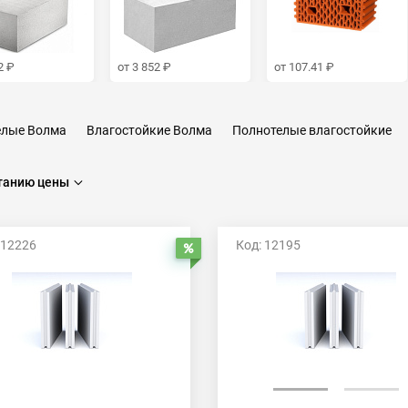
2 ₽
от 3 852 ₽
от 107.41 ₽
елые Волма
Влагостойкие Волма
Полнотелые влагостойкие
полнотелые
667х500х80
Влагостойкие
80 мм
100 мм
танию цены
 12226
Код: 12195
Распродажа