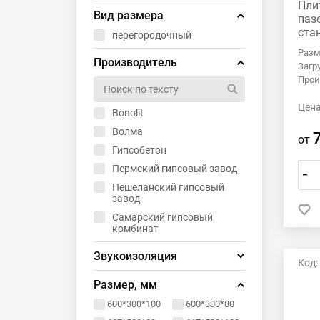
Пли
Вид размера
паз
ста
перегородочный
Гип
Разм
Производитель
Загр
Прои
Цена
Bonolit
Волма
от
Гипсобетон
Пермский гипсовый завод
–
Пешеланский гипсовый
завод
Самарский гипсовый
комбинат
Звукоизоляция
Код:
40 дБ
Размер, мм
41 дБ
600*300*100
600*300*80
42 дБ