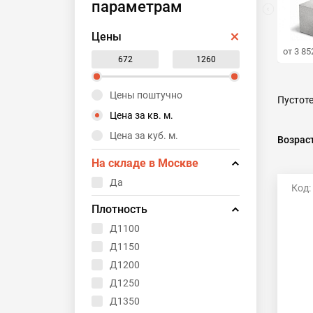
параметрам
Цены
от 3 85
Цены поштучно
Пустот
Волма 
Цена за кв. м.
Волма
Цена за куб. м.
Возрас
На складе в Москве
Да
Код:
Плотность
Д1100
Д1150
Д1200
Д1250
Д1350