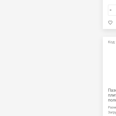
–
Код:
Паз
пли
пол
Разм
Загр