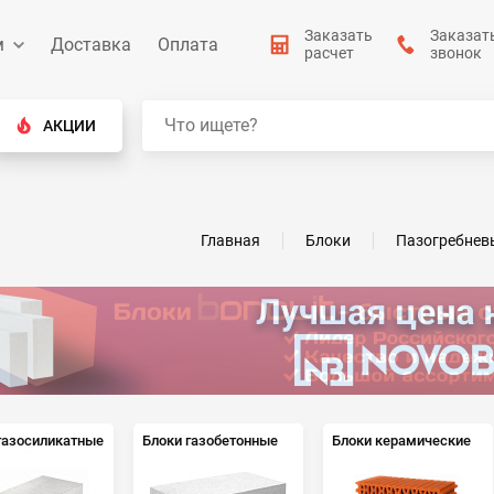
Заказать
Заказат
м
Доставка
Оплата
расчет
звонок
АКЦИИ
Главная
Блоки
Пазогребнев
газосиликатные
Блоки газобетонные
Блоки керамические