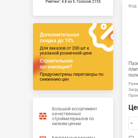
Рейтинг:
4.8
из
5
. Голосов
2155
Код:
Дополнительная
скидка до 10%
Для заказов от 200 шт к
указаной розничной цене
Строительная
Паз
организация?
пли
Предусмотрены переговоры по
пол
снижению цен
Пеш
Разм
зав
Загр
Прои
Це
Большой ассортимент
качественных
стройматериалов по
низким ценам
–
Бесплатные расчеты