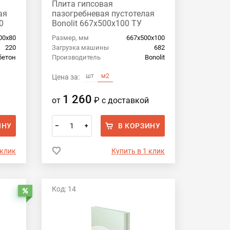
Плита гипсовая
ая
пазогребневая пустотелая
0
Bonolit 667х500х100 ТУ
00х80
Размер, мм
667х500х100
220
Загрузка машины
682
бетон
Производитель
Bonolit
шт
м2
Цена за:
1 260
от
₽
с доставкой
ИНУ
В КОРЗИНУ
–
+
 клик
Купить в 1 клик
Код: 14
Распродажа