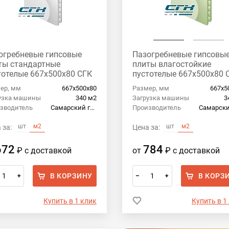
огребневые гипсовые
Пазогребневые гипсовы
ты стандартные
плиты влагостойкие
тотелые 667x500x80 СГК
пустотелые 667x500x80 
ер, мм
667х500х80
Размер, мм
667х5
узка машины
340 м2
Загрузка машины
3
зводитель
Самарский гипсовый комбинат
Производитель
шт
м2
шт
м2
 за:
Цена за:
672
784
₽
с доставкой
от
₽
с доставкой
В КОРЗИНУ
В КОРЗ
+
–
+
Купить в 1 клик
Купить в 1