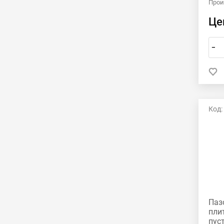
Прои
Це
–
Код:
Паз
пли
пус