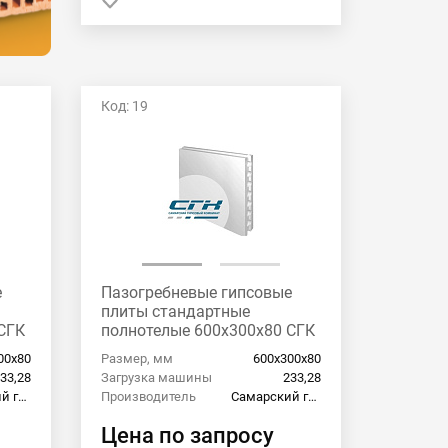
Код: 19
е
Пазогребневые гипсовые
плиты стандартные
СГК
полнотелые 600x300x80 СГК
00х80
Размер, мм
600х300х80
33,28
Загрузка машины
233,28
Самарский гипсовый комбинат
Производитель
Самарский гипсовый комбинат
Цена по запросу