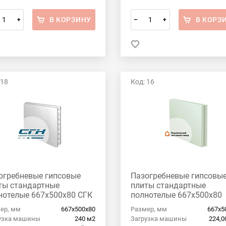
В КОРЗИНУ
В КОРЗ
+
–
+
 18
Код: 16
огребневые гипсовые
Пазогребневые гипсовы
ты стандартные
плиты стандартные
нотелые 667x500x80 СГК
полнотелые 667x500x80
Пешеланский гипсовый
ер, мм
667х500х80
Размер, мм
667х5
завод
узка машины
240 м2
Загрузка машины
224,0