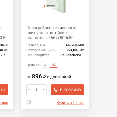
е
Пазогребневые гипсовые
плиты влагостойкие
СГК
полнотелые 667x500x80
Пешеланский гипсовый
00х80
Размер, мм
667х500х80
завод
40 м2
Загрузка машины
224,007 м2
Самарский гипсовый комбинат
Производитель
Пешеланский гипсовый завод
шт
м2
Цена за:
896
от
₽
с доставкой
ИНУ
В КОРЗИНУ
–
+
 клик
Купить в 1 клик