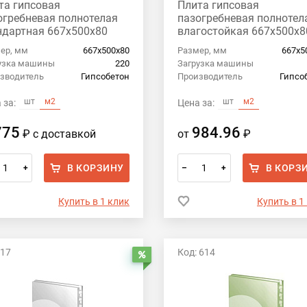
та гипсовая
Плита гипсовая
огребневая полнотелая
пазогребневая полнотел
ндартная 667х500х80
влагостойкая 667х500х8
собетон
Гипсобетон
ер, мм
667х500х80
Размер, мм
667х5
узка машины
220
Загрузка машины
зводитель
Гипсобетон
Производитель
Гипсо
шт
м2
шт
м2
 за:
Цена за:
775
984.96
₽
с доставкой
от
₽
В КОРЗИНУ
В КОРЗ
+
–
+
Купить в 1 клик
Купить в 1
 17
Код: 614
Распродажа