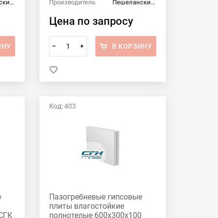
Пешеланский гипсовый завод
Производитель
Пешеланский гипсовый завод
Цена по запросу
ИНУ
В КОРЗИНУ
–
+
Код: 403
е
Пазогребневые гипсовые
плиты влагостойкие
СГК
полнотелые 600x300x100