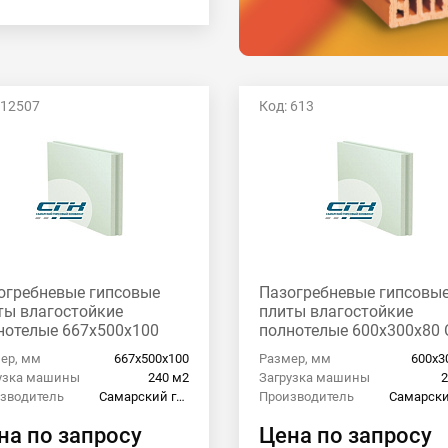
 12507
Код: 613
огребневые гипсовые
Пазогребневые гипсовы
ты влагостойкие
плиты влагостойкие
нотелые 667x500x100
полнотелые 600x300x80 
ер, мм
667х500х100
Размер, мм
600х3
узка машины
240 м2
Загрузка машины
2
зводитель
Самарский гипсовый комбинат
Производитель
на по запросу
Цена по запросу