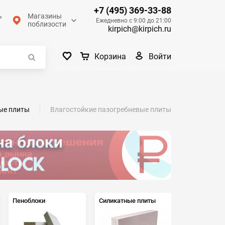
+7 (495) 369-33-88
ь
Магазины
Ежедневно с 9:00 до 21:00
поблизости
kirpich@kirpich.ru
Войти
Корзина
ые плиты
Влагостойкие пазогребневые плиты
Пеноблоки
Силикатные плиты
Блоки
керамзитоб