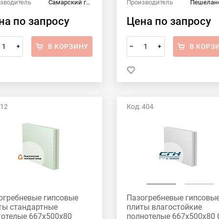
зводитель
Самарский гипсовый комбинат
Производитель
на по запросу
Цена по запросу
В КОРЗИНУ
В КОРЗ
+
–
+
 12
Код: 404
огребневые гипсовые
Пазогребневые гипсовы
ты стандартные
плиты влагостойкие
тотелые 667x500x80
полнотелые 667x500x80 