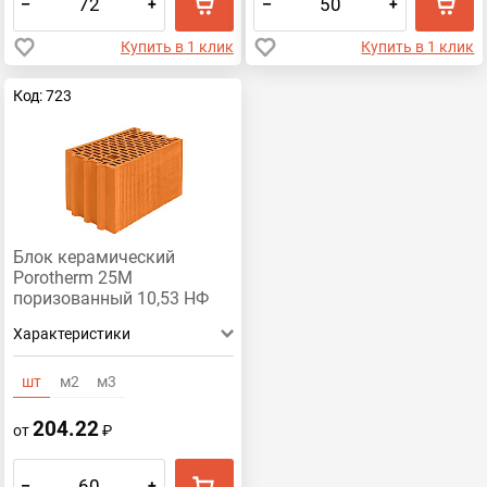
–
+
–
+
Купить в 1 клик
Купить в 1 клик
Код: 723
Блок керамический
Porotherm 25М
поризованный 10,53 НФ
Характеристики
шт
м2
м3
204.22
от
₽
–
+