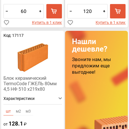
–
+
–
+
Купить в 1 клик
Купить в 1 клик
Код: 17117
Нашли
дешевле?
Звоните нам, мы
предложим еще
выгоднее!
Блок керамический
TermoCode ГЖЕЛЬ 80мм
4,5 НФ 510 х219х80
Характеристики
шт
м2
м3
128.1
от
₽