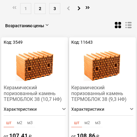
44
38
Porotherm 44
Porotherm 51
1
2
3
Термоблок
М-100
Braer
М-150
Возрастанию цены
Porotherm / Wienerberger
Код: 3549
Код: 11643
Керамический
Керамический
поризованный камень
поризованный камень
ТЕРМОБЛОК 38 (10,7 НФ)
ТЕРМОБЛОК 38 (9,3 НФ)
Характеристики
Характеристики
шт
м2
м3
шт
м2
м3
107.41
108.86
от
₽
от
₽