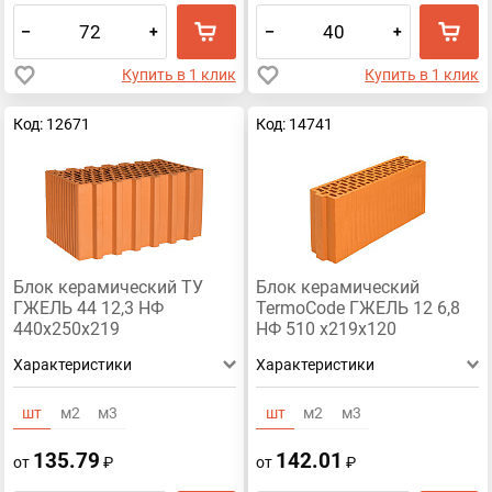
–
+
–
+
Купить в 1 клик
Купить в 1 клик
Код: 12671
Код: 14741
Блок керамический ТУ
Блок керамический
ГЖЕЛЬ 44 12,3 НФ
TermoCode ГЖЕЛЬ 12 6,8
440х250х219
НФ 510 х219х120
Характеристики
Характеристики
шт
м2
м3
шт
м2
м3
135.79
142.01
от
₽
от
₽