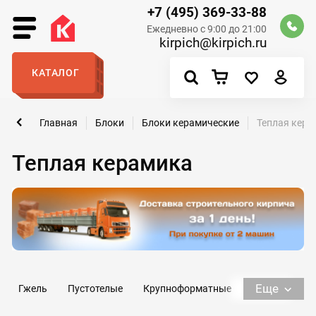
+7 (495) 369-33-88
Ежедневно с 9:00 до 21:00
kirpich@kirpich.ru
КАТАЛОГ
Главная
Блоки
Блоки керамические
Теплая кера
Теплая керамика
Еще
Гжель
Пустотелые
Крупноформатные
RAUF
510х250х219
380х250х219
440х250х219
51