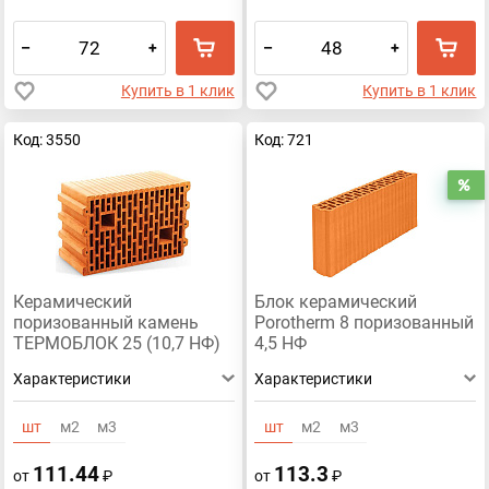
–
+
–
+
Купить в 1 клик
Купить в 1 клик
Код: 3550
Код: 721
Р
Керамический
Блок керамический
поризованный камень
Porotherm 8 поризованный
ТЕРМОБЛОК 25 (10,7 НФ)
4,5 НФ
Характеристики
Характеристики
шт
м2
м3
шт
м2
м3
111.44
113.3
от
₽
от
₽