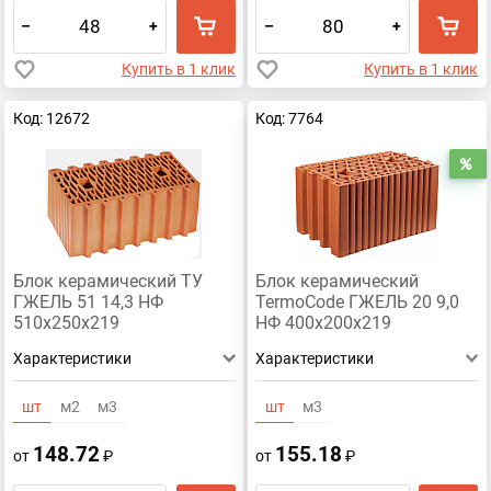
–
+
–
+
Купить в 1 клик
Купить в 1 клик
Код: 12672
Код: 7764
Р
Блок керамический ТУ
Блок керамический
ГЖЕЛЬ 51 14,3 НФ
TermoCode ГЖЕЛЬ 20 9,0
510х250х219
НФ 400х200х219
Характеристики
Характеристики
шт
м2
м3
шт
м3
148.72
155.18
от
₽
от
₽