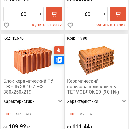
–
+
–
+
Купить в 1 клик
Купить в 1 клик
Код: 12670
Код: 11980
Хит
Есть видео
Блок керамический ТУ
Керамический
ГЖЕЛЬ 38 10,7 НФ
поризованный камень
380х250х219
ТЕРМОБЛОК 20 (9,0 НФ)
Характеристики
Характеристики
шт
м2
м3
шт
м2
м3
109.92
111.44
от
₽
от
₽