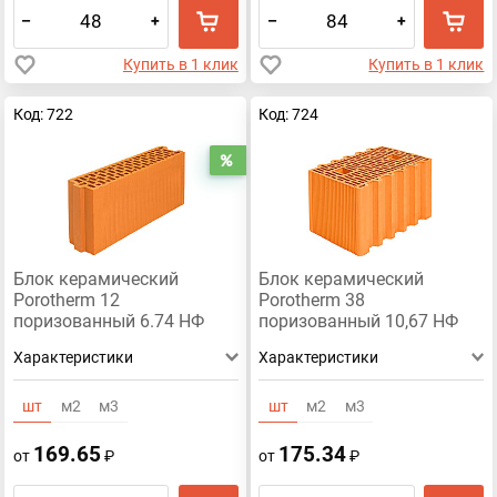
–
+
–
+
Купить в 1 клик
Купить в 1 клик
Код: 722
Код: 724
Распродажа
Блок керамический
Блок керамический
Porotherm 12
Porotherm 38
поризованный 6.74 НФ
поризованный 10,67 НФ
Характеристики
Характеристики
шт
м2
м3
шт
м2
м3
169.65
175.34
от
₽
от
₽