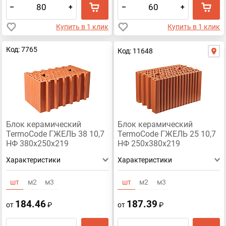
–
+
–
+
Купить в 1 клик
Купить в 1 клик
Код: 7765
Код: 11648
Блок керамический
Блок керамический
TermoCode ГЖЕЛЬ 38 10,7
TermoCode ГЖЕЛЬ 25 10,7
НФ 380х250х219
НФ 250х380х219
Характеристики
Характеристики
шт
м2
м3
шт
м2
м3
184.46
187.39
от
₽
от
₽