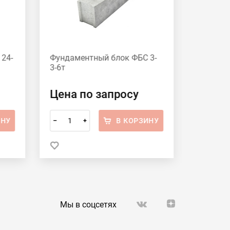
24-
Фундаментный блок ФБС 3-
Фундаме
3-6т
3-6т
Цена по запросу
Цена 
ИНУ
В КОРЗИНУ
–
+
–
Мы в соцсетях