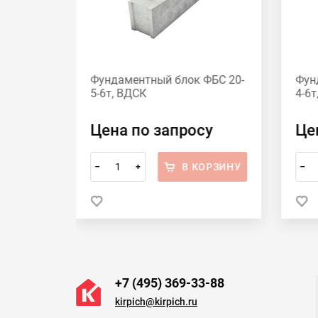
ФБС 24-
Фундаментный блок ФБС 20-
Фун
5-6т, ВДСК
4-6т
у
Цена по запросу
Це
ОРЗИНУ
В КОРЗИНУ
–
+
–
+7 (495) 369-33-88
kirpich@kirpich.ru