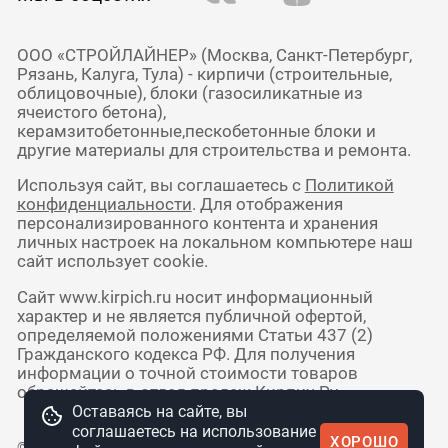
ООО «СТРОЙЛАЙНЕР» (Москва, Санкт-Петербург,
Рязань, Калуга, Тула) - кирпичи (строительные,
облицовочные), блоки (газосиликатные из
ячеистого бетона),
керамзитобетонные,пескобетонные блоки и
другие материалы для строительства и ремонта.
Используя сайт, вы соглашаетесь с
Политикой
конфиденциальности
. Для отображения
персонализированного контента и хранения
личных настроек на локальном компьютере наш
сайт использует cookie.
Сайт www.kirpich.ru носит информационный
характер и не является публичной офертой,
определяемой положениями Статьи 437 (2)
Гражданского кодекса РФ. Для получения
информации о точной стоимости товаров
обращайтесь в отдел продаж Кирпич Ру.
Оставаясь на сайте, вы
соглашаетесь на использование
ХОРОШО
© 2010 - 2026 Интернет-магазин