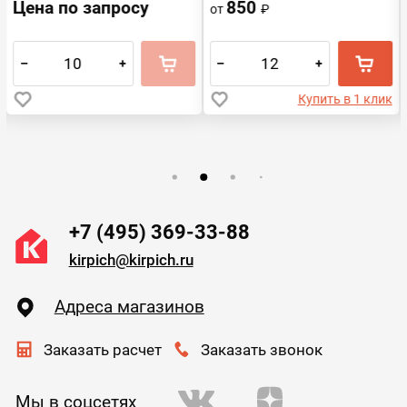
Красный
Цена по запросу
850
от
₽
–
+
–
+
Купить в 1 клик
+7 (495) 369-33-88
kirpich@kirpich.ru
Адреса магазинов
Заказать расчет
Заказать звонок
Мы в соцсетях