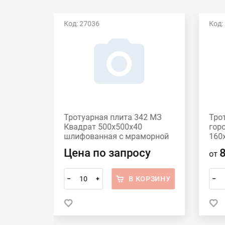
Код: 27036
Код:
Есть видео
42 МЗ
Тротуарная плита 342 МЗ
Тро
60
Квадрат 500x500х40
гор
шлифованная с мраморной
160
крошкой Красный
сер
Цена по запросу
от
ОРЗИНУ
В КОРЗИНУ
–
+
–
 в 1 клик