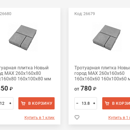
 26680
Код: 26679
туарная плитка Новый
Тротуарная плитка Новы
од MAX 260х160х80
город MAX 260х160х60
х160х80 160х100х80 мм
160х160х60 160х100х60 
ый
серый
850
780
₽
от
₽
В КОРЗИНУ
В КОРЗ
+
–
+
Купить в 1 клик
Купить в 1