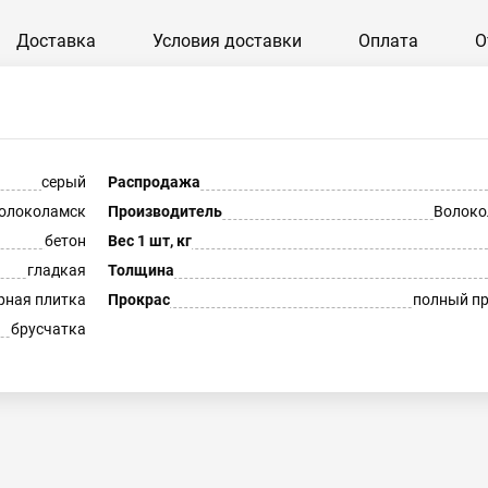
Доставка
Условия доставки
Оплата
О
серый
Распродажа
олоколамск
Производитель
Волоко
бетон
Вес 1 шт, кг
гладкая
Толщина
рная плитка
Прокрас
полный п
брусчатка