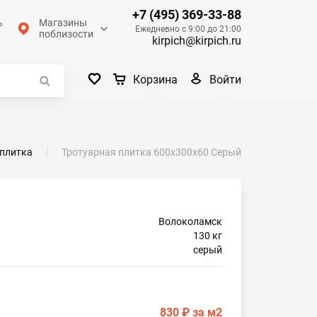
+7 (495) 369-33-88
ь
Магазины
Ежедневно с 9:00 до 21:00
поблизости
kirpich@kirpich.ru
Войти
Корзина
 плитка
Тротуарная плитка 600х300х60 Серый
Волоколамск
130 кг
серый
830 ₽
за м2