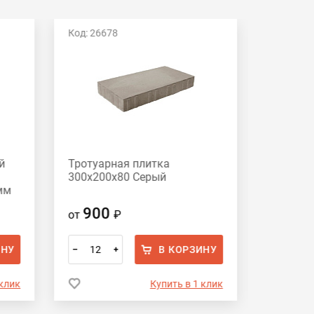
Код: 26678
Код: 266
й
Тротуарная плитка
Тротуар
300х200х80 Серый
280х210
мм
70х140х
серый
900
78
от
₽
от
ИНУ
В КОРЗИНУ
–
+
–
 клик
Купить в 1 клик