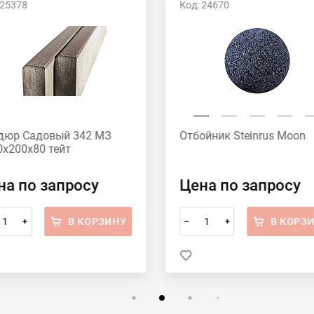
 25378
Код: 24670
дюр Садовый 342 МЗ
Отбойник Steinrus Moon
0х200х80 тейт
на по запросу
Цена по запросу
В КОРЗИНУ
В КОРЗ
+
–
+