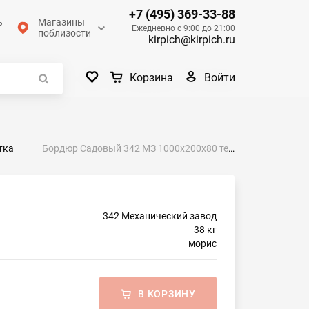
+7 (495) 369-33-88
ь
Магазины
Ежедневно с 9:00 до 21:00
поблизости
kirpich@kirpich.ru
Войти
Корзина
тка
Бордюр Садовый 342 МЗ 1000х200х80 тейт
342 Механический завод
38 кг
морис
В КОРЗИНУ