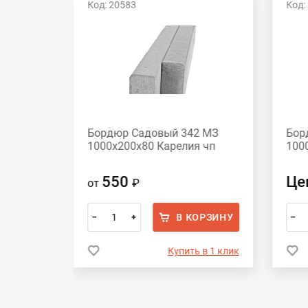
Код: 20583
Код:
Хит
2 МЗ
Бордюр Садовый 342 МЗ
Бор
п
1000х200х80 Карелия чп
100
550
Це
от
₽
ОРЗИНУ
В КОРЗИНУ
–
+
–
 в 1 клик
Купить в 1 клик