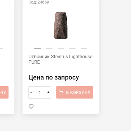
Код: 24669
Код: 246
Отбойник Steinrus Lighthouse
Отбойни
PURE
PURE
Цена по запросу
Цена 
ИНУ
В КОРЗИНУ
–
+
–