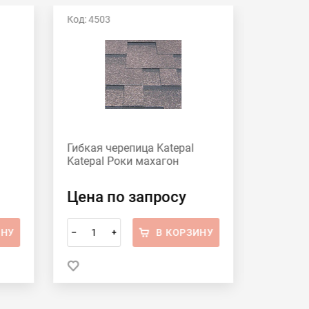
Код: 4503
Код: 450
Гибкая черепица Katepal
Гибкая 
Katepal Роки махагон
Katepal
Цена по запросу
Цена 
ИНУ
В КОРЗИНУ
–
+
–