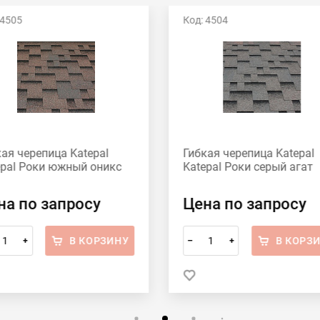
 4505
Код: 4504
ая черепица Katepal
Гибкая черепица Katepal
epal Роки южный оникс
Katepal Роки серый агат
на по запросу
Цена по запросу
В КОРЗИНУ
В КОРЗ
+
–
+