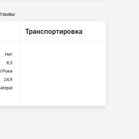
тзывы
Транспортировка
Нет
8,3
l Роки
24,9
atepal