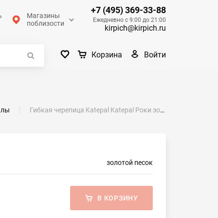
+7 (495) 369-33-88
ь
Магазины
Ежедневно с 9:00 до 21:00
поблизости
kirpich@kirpich.ru
Войти
Корзина
алы
Гибкая черепица Katepal Katepal Роки золотой песок
золотой песок
В КОРЗИНУ