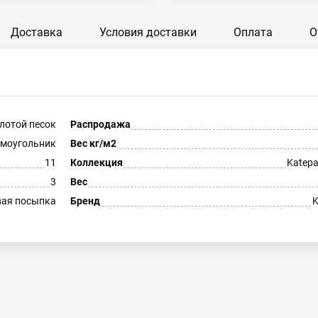
Доставка
Условия доставки
Оплата
О
лотой песок
Распродажа
моугольник
Вес кг/м2
11
Коллекция
Katepa
3
Вес
вая посыпка
Бренд
K