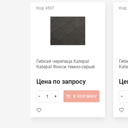
Код: 4507
Код:
pal
Гибкая черепица Katepal
Гибк
Katepal Фокси темно-серый
Kat
у
Цена по запросу
Це
ОРЗИНУ
В КОРЗИНУ
–
+
–