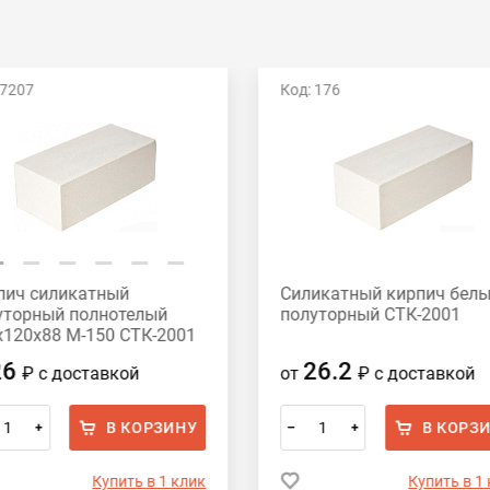
 7207
Код: 176
пич силикатный
Силикатный кирпич бел
уторный полнотелый
полуторный СТК-2001
х120х88 М-150 СТК-2001
26
26.2
₽
с доставкой
от
₽
с доставкой
В КОРЗИНУ
В КОРЗ
+
–
+
Купить в 1 клик
Купить в 1