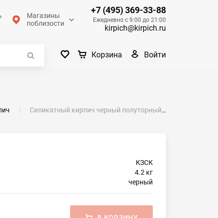
+7 (495) 369-33-88
ь
Магазины
Ежедневно с 9:00 до 21:00
поблизости
kirpich@kirpich.ru
Войти
Корзина
пич
Силикатный кирпич черный полуторный рустированный ложок КЗСК
КЗСК
4.2 кг
черный
В КОРЗИНУ