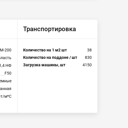
Транспортировка
М-200
Количество на 1 м2 шт
38
Количество на поддоне / шт
830
бласть
Загрузка машины, шт
4150
1,4 НФ
F50
емные
ванная
Вт/м*С