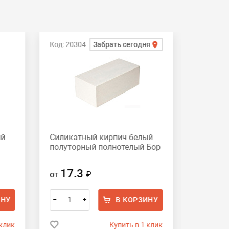
Код: 207
Код: 20304
Забрать сегодня
ый
Силикатный кирпич белый
Силикат
полуторный полнотелый Бор
полутор
тех. пу
17.3
17.
от
₽
от
ИНУ
В КОРЗИНУ
–
+
–
 клик
Купить в 1 клик