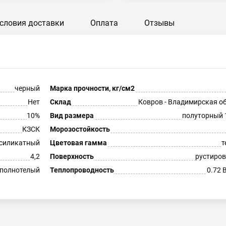
словия доставки
Оплата
Отзывы
черный
Марка прочности, кг/см2
Нет
Склад
Ковров - Владимирская о
10%
Вид размера
полуторный 
КЗСК
Морозостойкость
силикатный
Цветовая гамма
т
4,2
Поверхность
рустиро
полнотелый
Теплопроводность
0.72 