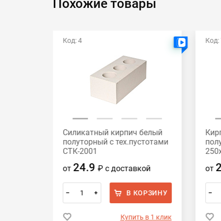
Похожие товары
Код: 4
Код:
годня
Есть видео
белый
Силикатный кирпич белый
Кир
ый Бор
полуторный с тех.пустотами
пол
СТК-2001
250
24.9
от
₽
с доставкой
от
ОРЗИНУ
В КОРЗИНУ
–
+
–
 в 1 клик
Купить в 1 клик