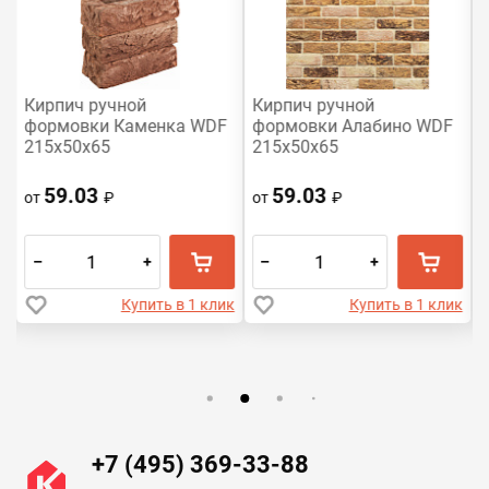
Кирпич ручной
Кирпич ручной
формовки Каменка WDF
формовки Алабино WDF
215x50x65
215x50x65
59.03
59.03
от
₽
от
₽
–
+
–
+
к
Купить в 1 клик
Купить в 1 клик
+7 (495) 369-33-88