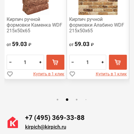
Кирпич ручной
Кирпич ручной
формовки Каменка WDF
формовки Алабино WDF
215x50x65
215x50x65
59.03
59.03
от
₽
от
₽
–
+
–
+
к
Купить в 1 клик
Купить в 1 клик
+7 (495) 369-33-88
kirpich@kirpich.ru