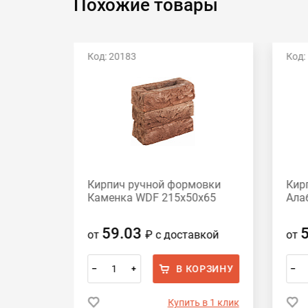
Похожие товары
Код: 20183
Код:
овки
Кирпич ручной формовки
Кир
50x65
Каменка WDF 215x50x65
Ала
59.03
вкой
от
₽
с доставкой
от
ОРЗИНУ
В КОРЗИНУ
–
+
–
 в 1 клик
Купить в 1 клик