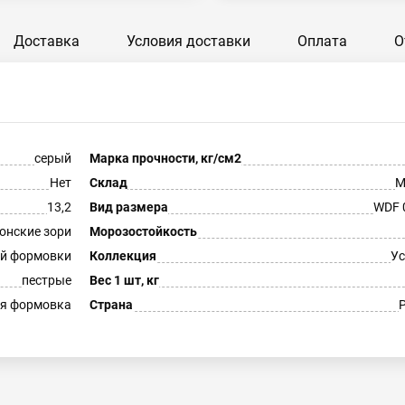
Доставка
Условия доставки
Оплата
О
серый
Марка прочности, кг/см2
Нет
Склад
М
13,2
Вид размера
WDF 
онские зори
Морозостойкость
й формовки
Коллекция
Ус
пестрые
Вес 1 шт, кг
я формовка
Страна