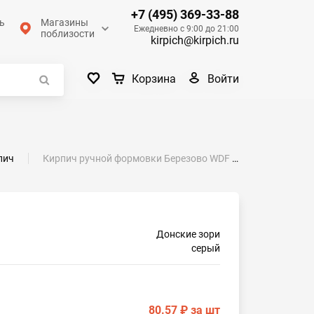
+7 (495) 369-33-88
ь
Магазины
Ежедневно с 9:00 до 21:00
поблизости
kirpich@kirpich.ru
Войти
Корзина
пич
Кирпич ручной формовки Березово WDF 215x50x65
Донские зори
серый
80.57 ₽
за шт