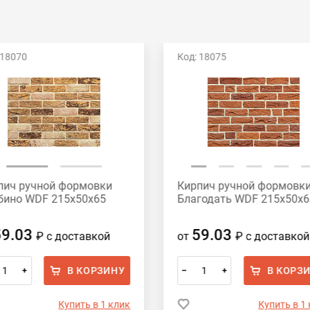
 18070
Код: 18075
пич ручной формовки
Кирпич ручной формовк
бино WDF 215x50x65
Благодать WDF 215x50x6
59.03
59.03
₽
с доставкой
от
₽
с доставкой
В КОРЗИНУ
В КОРЗ
+
–
+
Купить в 1 клик
Купить в 1