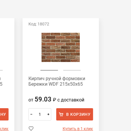
Код: 18072
Код: 162
и
Кирпич ручной формовки
Кирпич 
5
Бережки WDF 215x50x65
Видное 
59.03
59.
от
₽
с доставкой
от
ИНУ
В КОРЗИНУ
–
+
–
 клик
Купить в 1 клик