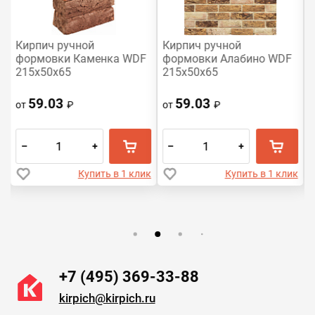
Кирпич ручной
Кирпич ручной
формовки Каменка WDF
формовки Алабино WDF
215x50x65
215x50x65
59.03
59.03
от
₽
от
₽
–
+
–
+
к
Купить в 1 клик
Купить в 1 клик
+7 (495) 369-33-88
kirpich@kirpich.ru