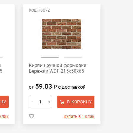
Код: 18072
Код: 162
и
Кирпич ручной формовки
Кирпич 
5
Бережки WDF 215x50x65
Видное 
59.03
59.
от
₽
с доставкой
от
ИНУ
В КОРЗИНУ
–
+
–
 клик
Купить в 1 клик