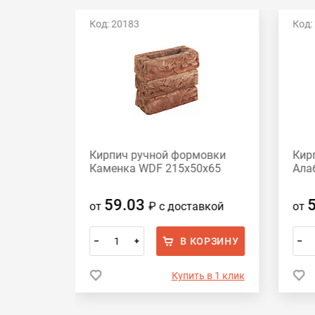
Код: 20183
Код:
овки
Кирпич ручной формовки
Кир
50x65
Каменка WDF 215x50x65
Ала
59.03
вкой
от
₽
с доставкой
от
ОРЗИНУ
В КОРЗИНУ
–
+
–
 в 1 клик
Купить в 1 клик