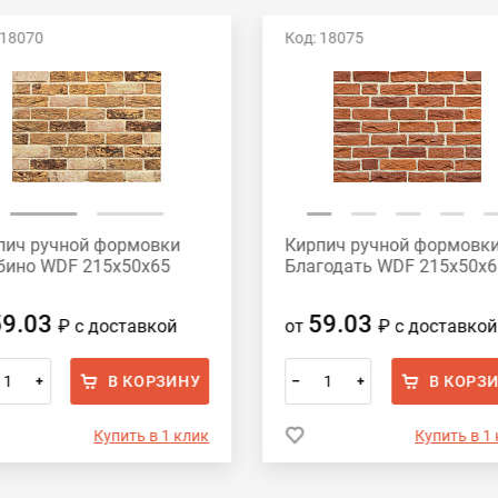
 18070
Код: 18075
пич ручной формовки
Кирпич ручной формовк
бино WDF 215x50x65
Благодать WDF 215x50x6
59.03
59.03
₽
с доставкой
от
₽
с доставкой
В КОРЗИНУ
В КОРЗ
+
–
+
Купить в 1 клик
Купить в 1