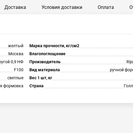
Доставка
Условия доставки
Оплата
О
желтый
Марка прочности, кг/см2
Москва
Влагопоглощение
ругой 0,9 НФ
Производитель
Rij
F100
Вид материала
ручной фо
светлые
Вес 1 шт, кг
я формовка
Страна
Гол