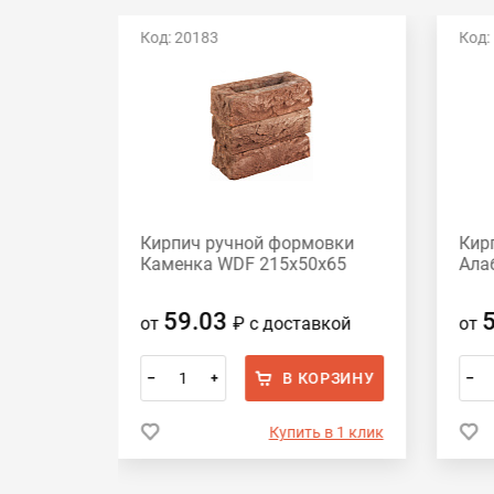
Код: 20183
Код:
овки
Кирпич ручной формовки
Кир
50x65
Каменка WDF 215x50x65
Ала
59.03
вкой
от
₽
с доставкой
от
ОРЗИНУ
В КОРЗИНУ
–
+
–
 в 1 клик
Купить в 1 клик