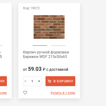
Код: 18072
Код: 162
и
Кирпич ручной формовки
Кирпич 
5
Бережки WDF 215x50x65
Видное 
59.03
59.
от
₽
с доставкой
от
ИНУ
В КОРЗИНУ
–
+
–
 клик
Купить в 1 клик