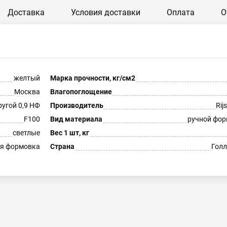
Доставка
Условия доставки
Оплата
О
желтый
Марка прочности, кг/см2
Москва
Влагопоглощение
ругой 0,9 НФ
Производитель
Rij
F100
Вид материала
ручной фо
светлые
Вес 1 шт, кг
я формовка
Страна
Гол