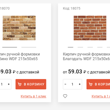
 18070
Код: 18075
пич ручной формовки
Кирпич ручной формовк
бино WDF 215x50x65
Благодать WDF 215x50x6
59.03
59.03
₽
с доставкой
от
₽
с доставкой
В КОРЗИНУ
В КОРЗ
+
–
+
Купить в 1 клик
Купить в 1