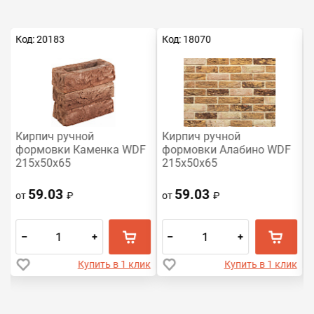
Код: 20183
Код: 18070
К
Кирпич ручной
Кирпич ручной
формовки Каменка WDF
формовки Алабино WDF
215x50x65
215x50x65
59.03
59.03
от
₽
от
₽
–
+
–
+
к
Купить в 1 клик
Купить в 1 клик