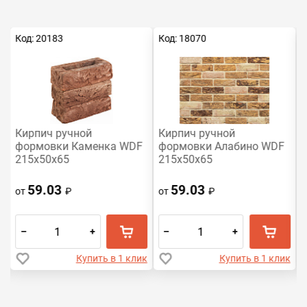
Код: 20183
Код: 18070
К
Кирпич ручной
Кирпич ручной
формовки Каменка WDF
формовки Алабино WDF
215x50x65
215x50x65
59.03
59.03
от
₽
от
₽
–
+
–
+
к
Купить в 1 клик
Купить в 1 клик