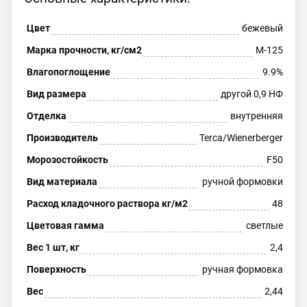
Цвет
бежевый
Марка прочности, кг/см2
М-125
Влагопоглощение
9.9%
Вид размера
другой 0,9 НФ
Отделка
внутренняя
Производитель
Terca/Wienerberger
Морозостойкость
F50
Вид материала
ручной формовки
Расход кладочного раствора кг/м2
48
Цветовая гамма
светлые
Вес 1 шт, кг
2,4
Поверхность
ручная формовка
Вес
2,44