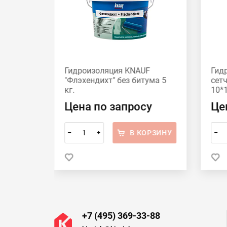
мерная
Гидроизоляция KNAUF
Гид
кг
"Флэхендихт" без битума 5
сет
кг.
10*
Цена по запросу
Це
ОРЗИНУ
В КОРЗИНУ
–
+
–
 в 1 клик
+7 (495) 369-33-88