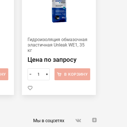
Гидроизоляция обмазочная
Гидроиз
эластичная Unleak WE1, 35
эластичн
кг
16 кг
Цена по запросу
Цена 
ИНУ
В КОРЗИНУ
–
+
–
Мы в соцсетях