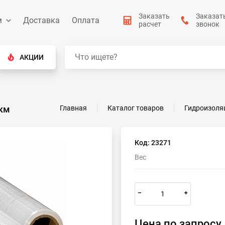
Заказать
Заказат
м
Доставка
Оплата
расчет
звонок
АКЦИИ
мкм
Главная
Каталог товаров
Гидроизоля
Код: 23271
Вес
–
+
Цена по запросу