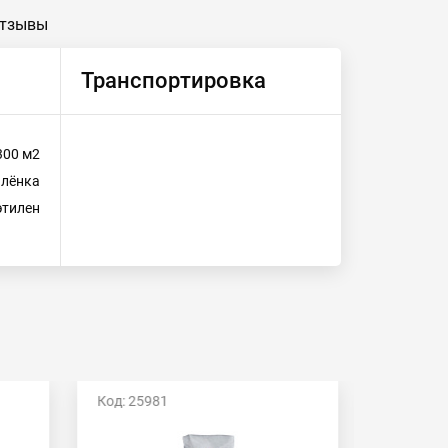
тзывы
Транспортировка
300 м2
лёнка
этилен
Код: 25981
Код: 259