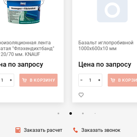
роизоляционная лента
Базальт иглопробивной
чатая "Флэхендихтбанд"
1000х600х10 мм
120/70 мм. KNAUF
на по запросу
Цена по запросу
В КОРЗИНУ
В КОРЗ
+
–
+
Заказать расчет
Заказать звонок