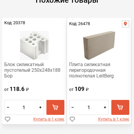
Похожие товары
Код: 20378
Код: 26478
Распродажа
Блок силикатный
Плита силикатная
пустотелый 250x248x188
перегородочная
Бор
полнотелая LeitBerg
498х248х80
118.6
109
от
₽
от
₽
–
+
–
+
Купить в 1 клик
Купить в 1 клик